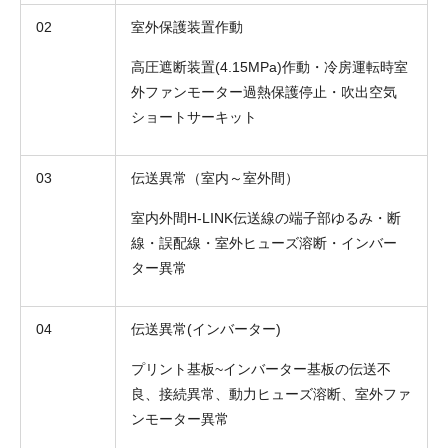
02
室外保護装置作動
高圧遮断装置(4.15MPa)作動・冷房運転時室
外ファンモーター過熱保護停止・吹出空気
ショートサーキット
03
伝送異常（室内～室外間）
室内外間H-LINK伝送線の端子部ゆるみ・断
線・誤配線・室外ヒューズ溶断・インバー
ター異常
04
伝送異常(インバーター)
プリント基板~インバーター基板の伝送不
良、接続異常、動力ヒューズ溶断、室外ファ
ンモーター異常