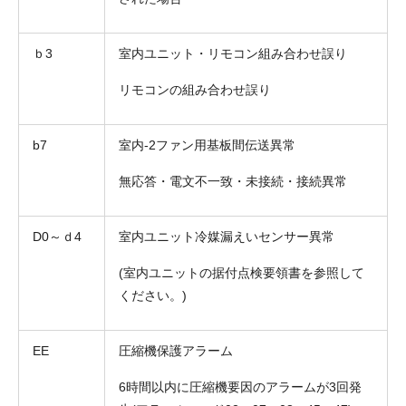
ｂ3
室内ユニット・リモコン組み合わせ誤り
リモコンの組み合わせ誤り
b7
室内-2ファン用基板間伝送異常
無応答・電文不一致・未接続・接続異常
D0～ｄ4
室内ユニット冷媒漏えいセンサー異常
(室内ユニットの据付点検要領書を参照して
ください。)
EE
圧縮機保護アラーム
6時間以内に圧縮機要因のアラームが3回発