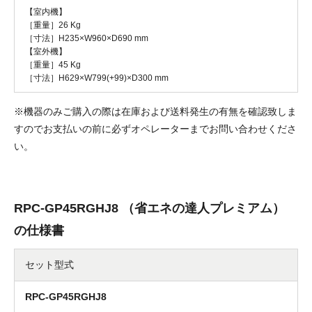
【室内機】
［重量］26 Kg
［寸法］H235×W960×D690 mm
【室外機】
［重量］45 Kg
［寸法］H629×W799(+99)×D300 mm
※機器のみご購入の際は在庫および送料発生の有無を確認致しま
すのでお支払いの前に必ずオペレーターまでお問い合わせくださ
い。
RPC-GP45RGHJ8 （省エネの達人プレミアム）
の仕様書
セット型式
RPC-GP45RGHJ8