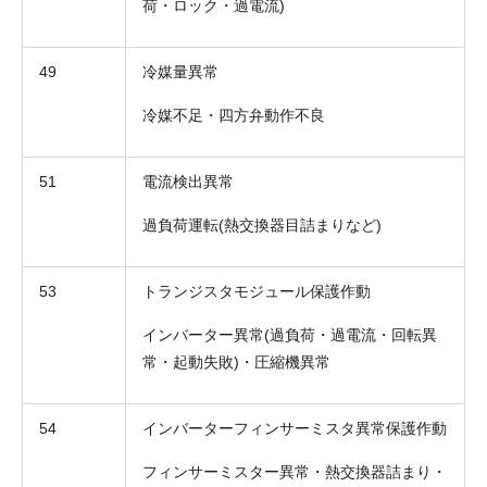
荷・ロック・過電流)
49
冷媒量異常
冷媒不足・四方弁動作不良
51
電流検出異常
過負荷運転(熱交換器目詰まりなど)
折り返しのご連絡
お電話
53
トランジスタモジュール保護作動
(ご選択ください)
メール
インバーター異常(過負荷・過電流・回転異
常・起動失敗)・圧縮機異常
送信する
54
インバーターフィンサーミスタ異常保護作動
フィンサーミスター異常・熱交換器詰まり・