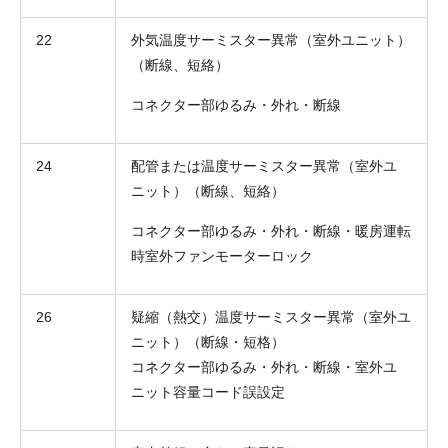
22
外気温度サーミスター異常（室外ユニット）
（断線、短絡）
コネクター部ゆるみ・外れ・断線
お名前
24
配管または温度サーミスター異常（室外ユ
ニット）（断線、短絡）
電話番号
コネクター部ゆるみ・外れ・断線・暖房運転
メールアドレス
時室外ファンモーターロック
お問合せ内容
工事お見積り依頼
(ご選択ください)
26
疑縮（熱交）温度サーミスター異常（室外ユ
機器お見積り依頼
ニット）（断線・短格）
ご相談
コネクター部ゆるみ・外れ・断線・室外ユ
その他
ニット容量コード誤設定
メッセージ