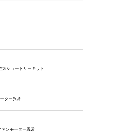
出空気ショートサーキット
バーター異常
ファンモーター異常