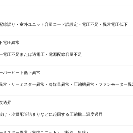
配線誤り・室外ユニット容量コード誤設定・電圧不足・異常電圧低下
折り返しのご連絡
お電話
ト電圧異常
(ご選択ください)
メール
ー電圧不足または過電圧・電源配線容量不足
ーパーヒート低下異常
送信する
異常・サーミスター異常・冷媒量異常・圧縮機異常・ファンモーター異
度過昇
抜け・冷媒配管詰まりなどに起因する圧縮機上温度過昇
ーミスター異常（室内ユニット）（断線、短絡）