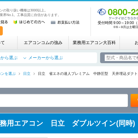
ンの取り扱い機種は3000以上。
業務用・店舗用エアコン専門店 エアコンコム
業界No.1。工事品質に自信があります。
受付時間 9:00～19:
※6～9月は土曜日も
いて
エアコンコムの強み
業務用エアコン大百科
所から選ぶ
メーカーから選ぶ
コンを選ぶ
日立
日立 省エネの達人プレミアム 中静圧型 天井埋込ダクト形 
5 業務用エアコン 日立 ダブルツイン(同時)