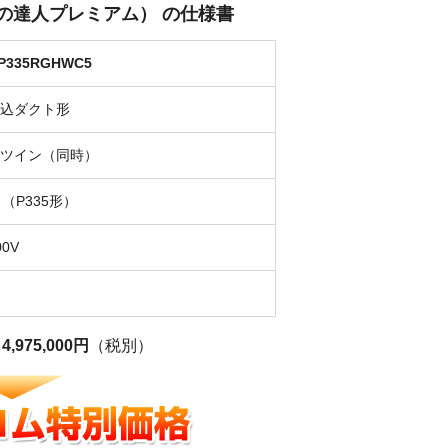
省エネの達人プレミアム） の仕様書
GP335RGHWC5
込ダクト形
ツイン（同時）
力（P335形）
0V
力
格
4,975,000円
（税別）