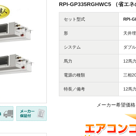
RPI-GP335RGHWC5 （
セット型式
RPI-
形
天井埋
システム
ダブル
馬力
12馬
電源の種類
三相20
特長／備考
12馬
メーカー希望価