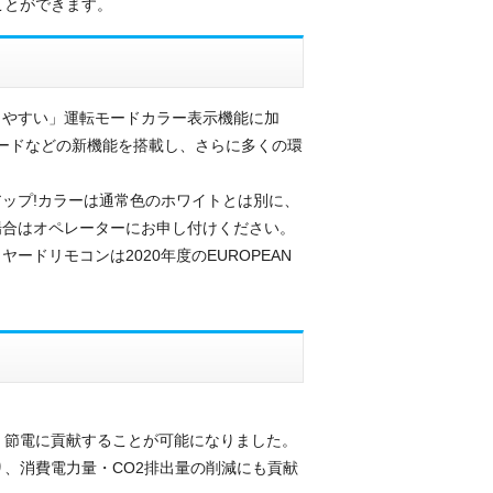
ことができます。
りやすい」運転モードカラー表示機能に加
テルモードなどの新機能を搭載し、さらに多くの環
ップ!カラーは通常色のホワイトとは別に、
場合はオペレーターにお申し付けください。
ドリモコンは2020年度のEUROPEAN
く節電に貢献することが可能になりました。
、消費電力量・CO2排出量の削減にも貢献