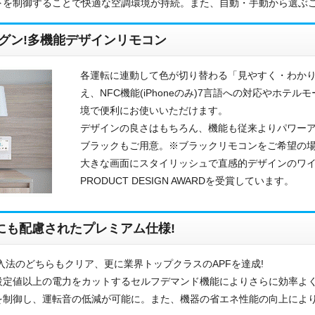
下を制御することで快適な空調環境が持続。また、自動・手動から選ぶ
グン!多機能デザインリモコン
各運転に連動して色が切り替わる「見やすく・わか
え、NFC機能(iPhoneのみ)7言語への対応やホ
境で便利にお使いいただけます。
デザインの良さはもちろん、機能も従来よりパワーア
ブラックもご用意。※ブラックリモコンをご希望の
大きな画面にスタイリッシュで直感的デザインのワイヤー
PRODUCT DESIGN AWARDを受賞しています。
お名前
電話番号
にも配慮されたプレミアム仕様!
メールアドレス
入法のどちらもクリア、更に業界トップクラスのAPFを達成!
設定値以上の電力をカットするセルフデマンド機能によりさらに効率よ
お問合せ内容
工事お見積り依頼
を制御し、運転音の低減が可能に。また、機器の省エネ性能の向上により
(ご選択ください)
機器お見積り依頼