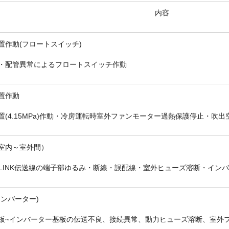
内容
置作動(フロートスイッチ)
・配管異常によるフロートスイッチ作動
置作動
置(4.15MPa)作動・冷房運転時室外ファンモーター過熱保護停止・吹
室内～室外間）
-LINK伝送線の端子部ゆるみ・断線・誤配線・室外ヒューズ溶断・イン
インバーター)
板~インバーター基板の伝送不良、接続異常、動力ヒューズ溶断、室外