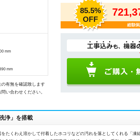
85.5%
721,
OFF
総額保
00 mm
90 mm
生の有無を確認致します
お問い合わせください。
洗浄」を搭載
霜をたくわえ溶かして付着したホコリなどの汚れを落としてくれる「凍