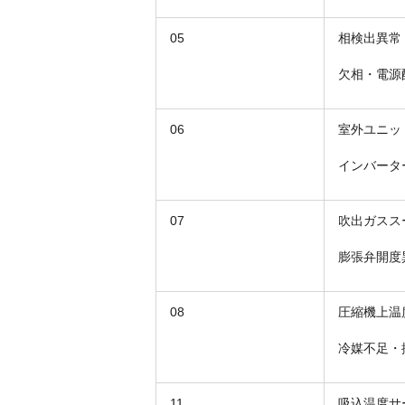
05
相検出異常
欠相・電源
06
室外ユニッ
インバータ
07
吹出ガスス
膨張弁開度
08
圧縮機上温
冷媒不足・
11
吸込温度サ