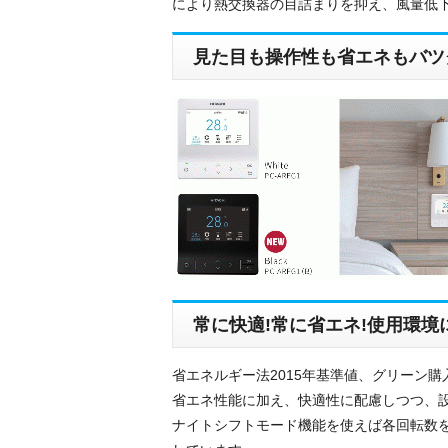
により熱交換器の目詰まりを抑え、風量低
見た目も操作性も省エネもバツ
常に快適!常に省エネ!使用環境
省エネルギー法2015年基準値、グリーン購
省エネ性能に加え、快適性に配慮しつつ、
ナイトシフトモード機能を使えば各回転数