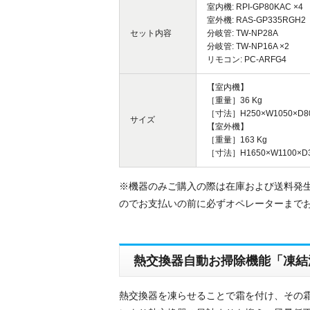
室内機: RPI-GP80KAC ×4
室外機: RAS-GP335RGH2
セット内容
分岐管: TW-NP28A
分岐管: TW-NP16A ×2
リモコン: PC-ARFG4
【室内機】
［重量］36 Kg
［寸法］H250×W1050×D8
サイズ
【室外機】
［重量］163 Kg
［寸法］H1650×W1100×D3
※機器のみご購入の際は在庫および送料発
のでお支払いの前に必ずオペレーターまで
熱交換器自動お掃除機能「凍結
熱交換器を凍らせることで霜を付け、その