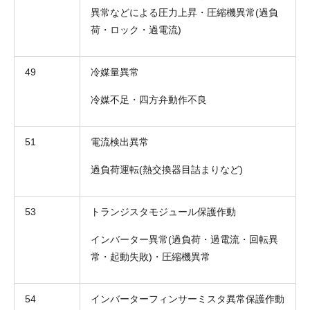
異常などによる圧力上昇・圧縮機異常(過負
荷・ロック・過電流)
49
冷媒量異常
冷媒不足・四方弁動作不良
51
電流検出異常
過負荷運転(熱交換器目詰まりなど)
折り返しのご連絡
お電話
(ご選択ください)
メール
53
トランジスタモジュール保護作動
インバーター異常(過負荷・過電流・回転異
送信する
常・起動失敗)・圧縮機異常
54
インバーターフィンサーミスタ異常保護作動