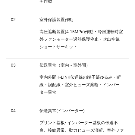
チ作動
02
室外保護装置作動
高圧遮断装置(4.15MPa)作動・冷房運転時室
外ファンモーター過熱保護停止・吹出空気
ショートサーキット
03
伝送異常（室内～室外間）
室内外間H-LINK伝送線の端子部ゆるみ・断
線・誤配線・室外ヒューズ溶断・インバー
ター異常
04
伝送異常(インバーター)
プリント基板~インバーター基板の伝送不
良、接続異常、動力ヒューズ溶断、室外ファ