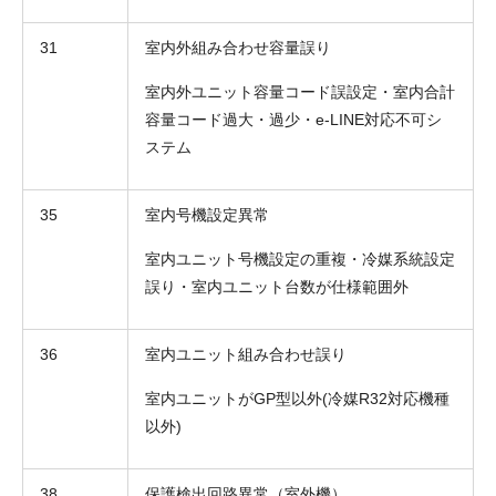
31
室内外組み合わせ容量誤り
室内外ユニット容量コード誤設定・室内合計
容量コード過大・過少・e-LINE対応不可シ
ステム
35
室内号機設定異常
室内ユニット号機設定の重複・冷媒系統設定
誤り・室内ユニット台数が仕様範囲外
36
室内ユニット組み合わせ誤り
室内ユニットがGP型以外(冷媒R32対応機種
以外)
38
保護検出回路異常（室外機）