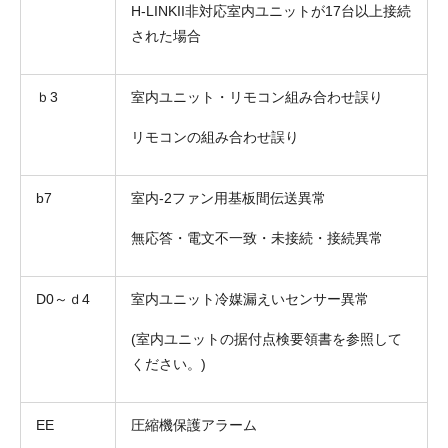
H-LINKII非対応室内ユニットが17台以上接続
された場合
ｂ3
室内ユニット・リモコン組み合わせ誤り
リモコンの組み合わせ誤り
b7
室内-2ファン用基板間伝送異常
無応答・電文不一致・未接続・接続異常
D0～ｄ4
室内ユニット冷媒漏えいセンサー異常
(室内ユニットの据付点検要領書を参照して
ください。)
EE
圧縮機保護アラーム