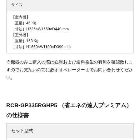
サイズ
【室内機】
［重量］46 Kg
［寸法］H325×W1550×D440 mm
【室外機】
［重量］163 Kg
［寸法］H1650×W1100×D390 mm
※機器のみご購入の際は在庫および送料発生の有無を確認致しま
すのでお支払いの前に必ずオペレーターまでお問い合わせくださ
い。
RCB-GP335RGHP5 （省エネの達人プレミアム）
の仕様書
セット型式