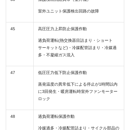
室外ユニット保護検出回路の故障
45
高圧圧力上昇防止保護作動
過負荷運転(熱交換器目詰まり・ショート
サーキットなど)・冷媒配管詰まり・冷媒過
多・不凝縮ガス混入
47
低圧圧力低下防止保護作動
蒸発温度の異常低下による停止が1時間以内
に3回発生・暖房運転時室外ファンモーター
ロック
48
過負荷運転保護作動
冷媒過多・冷媒配管詰まり・サイクル部品の