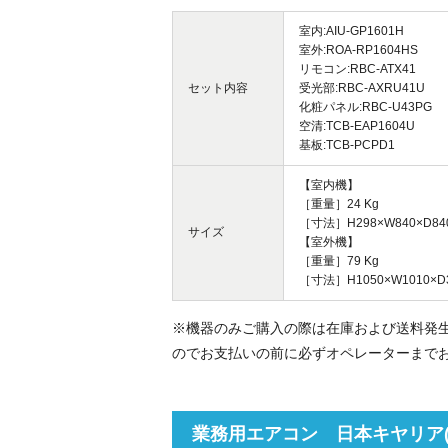
室内:AIU-GP1601H
室外:ROA-RP1604HS
リモコン:RBC-ATX41
セット内容
受光部:RBC-AXRU41U
化粧パネル:RBC-U43PG
空清:TCB-EAP1604U
基板:TCB-PCPD1
【室内機】
［重量］24 Kg
［寸法］H298×W840×D84
サイズ
【室外機】
［重量］79 Kg
［寸法］H1050×W1010×D
※機器のみご購入の際は在庫および送料発
のでお支払いの前に必ずオペレーターまで
業務用エアコン 日本キヤリア(