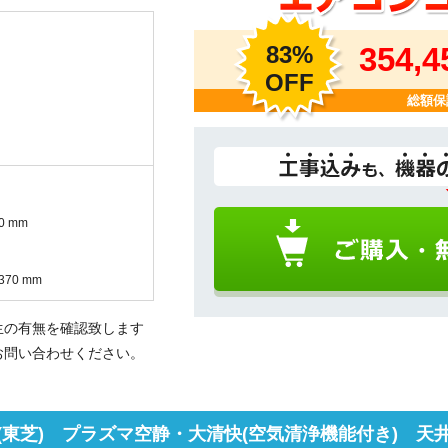
83%
354,
OFF
総額保
0 mm
370 mm
生の有無を確認致します
お問い合わせください。
東芝) プラズマ空静・大清快(空気清浄機能付き) 天