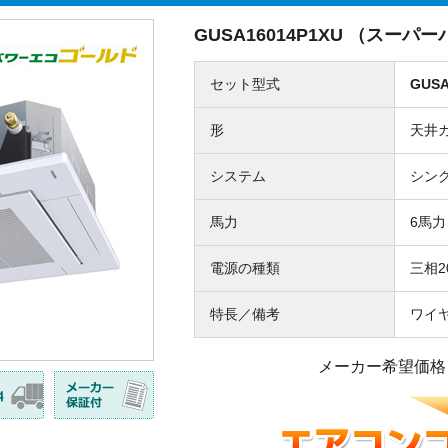
GUSA16014P1XU （スー
セット型式
GUSA
形
天井
システム
シン
馬力
6馬力
電源の種類
三相2
特長／備考
ワイ
メーカー希望価