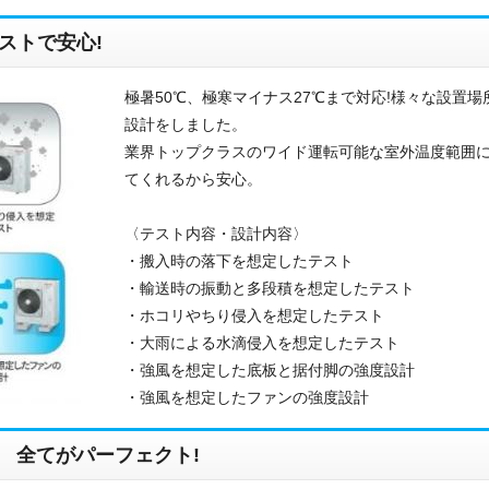
ご相談
ストで安心!
その他
極暑50℃、極寒マイナス27℃まで対応!様々な設置
メッセージ
設計をしました。
業界トップクラスのワイド運転可能な室外温度範囲
てくれるから安心。
〈テスト内容・設計内容〉
・搬入時の落下を想定したテスト
・輸送時の振動と多段積を想定したテスト
・ホコリやちり侵入を想定したテスト
・大雨による水滴侵入を想定したテスト
・強風を想定した底板と据付脚の強度設計
・強風を想定したファンの強度設計
 全てがパーフェクト!