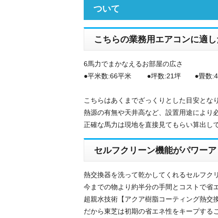
ついて
こちらの業務用エアコンに適し
6馬力でまかなえるお部屋の広さ
●平米数:66平米 ●坪数:21坪 ●畳数:4
こちらはあくまでざっくりとした目安とな
熱源の有無や天井高など、設置用途により
正確な馬力は現地を直接見てもらい算出し
セルフクリーン機能がパワーア
熱交換器を洗って乾かしてくれるセルフクリ
今までの物より約半分の手間とコストで省エ
超親水技術【アクア樹脂コーティング熱交換
だから東芝は初期の省エネ性をキープするこ