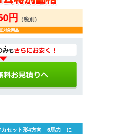
450円
（税別）
証対象商品
井カセット形4方向 6馬力 に