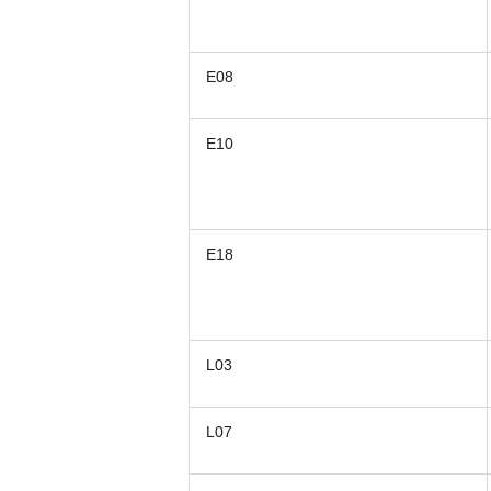
E08
E10
E18
L03
L07