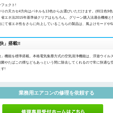
フェクト!
りの天カセ4方向はパネルも13色からお選びいただけます。(特注色9色
省エネ法2015年基準値クリアはもちろん、グリーン購入法適合機種と
術にて省エネ性をさらに向上しているこちらの製品は、風よけモードや5
」搭載!!
」機能を標準搭載。本格電気集塵方式の空気清浄機能は、浮遊ウイルスを
細菌やたばこの煙などもあっという間に除去してくれるので常に快適な
す!
業務用エアコンの修理を依頼する