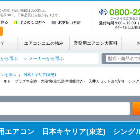
ンの取り扱い機種は3000以上。
業務用・店舗用エアコン専門店 エアコンコム
業界No.1。工事品質に自信があります。
受付時間 9:00～19:
※6～9月は土曜日も
いて
エアコンコムの強み
業務用エアコン大百科
所から選ぶ
メーカーから選ぶ
コンを選ぶ
日本キヤリア(東芝)
ールド プラズマ空静・大清快(空気清浄機能付き) 天井カセット形4方向 シングル(
 業務用エアコン 日本キヤリア(東芝) シングル