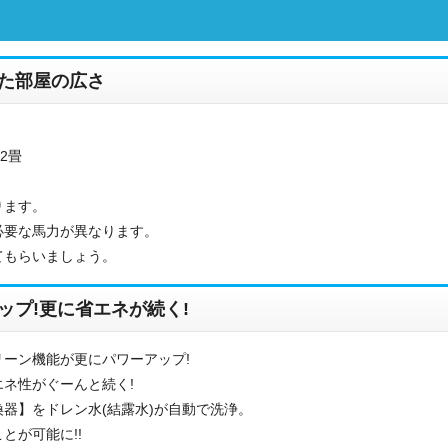
た部屋の広さ
2畳
ります。
必要な馬力が異なります。
てもらいましょう。
お名前
ップ!更に省エネが続く!
電話番号
ーン機能が更にパワーアップ!
メールアドレス
ネ性がぐーんと続く!
器】をドレン水(結露水)が自動で洗浄。
お問合せ内容
工事お見積り依頼
(ご選択ください)
とが可能に!!
機器お見積り依頼