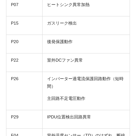
P07
ヒートシンク異常加熱
P15
ガスリーク検出
P20
後発保護動作
P22
室外DCファン異常
P26
インバーター過電流保護回路動作（短時
間）
主回路不足電圧動作
P29
IPDU位置検出回路異常
F04
室外温度センサー（TD）のはずれ、断線