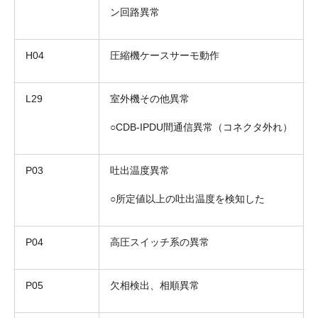
ン回路異常
H04
圧縮機ケースサーモ動作
L29
室外機その他異常
○CDB-IPDU間通信異常（コネクタ外れ）
P03
吐出温度異常
○所定値以上の吐出温度を検知した
P04
高圧スイッチ系の異常
P05
欠相検出、相順異常