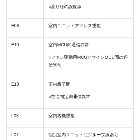
○渡り線の誤配線
E08
室内ユニットアドレス重複
E10
室内MCU間通信異常
○ファン駆動用MCUとマインMCU間の通
信異常
E18
室内親子間
○主従間定期通信異常
L03
室内親機重複
L07
個別室内ユニットにグループ線あり