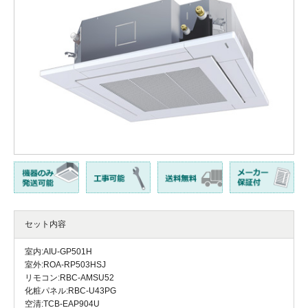
セット内容
室内:AIU-GP501H
室外:ROA-RP503HSJ
リモコン:RBC-AMSU52
化粧パネル:RBC-U43PG
空清:TCB-EAP904U