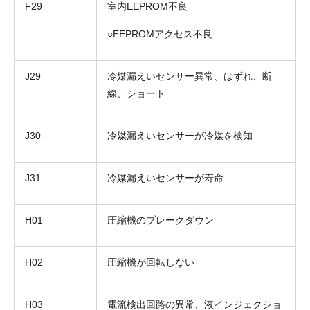
F29
室内EEPROM不良
○EEPROMアクセス不良
J29
冷媒漏えいセンサー異常、はずれ、断
線、ショート
お名前
J30
冷媒漏えいセンサーが冷媒を検知
電話番号
メールアドレス
J31
冷媒漏えいセンサーが寿命
お問合せ内容
工事お見積り依頼
(ご選択ください)
H01
圧縮機のブレークダウン
機器お見積り依頼
ご相談
H02
圧縮機が回転しない
その他
メッセージ
H03
電流検出回路の異常、液インジェクショ