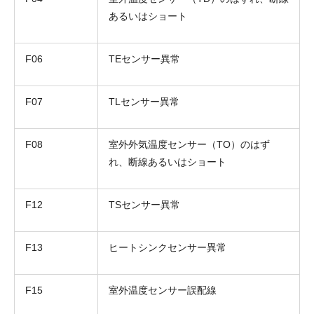
あるいはショート
F06
TEセンサー異常
F07
TLセンサー異常
F08
室外外気温度センサー（TO）のはず
れ、断線あるいはショート
折り返しのご連絡
お電話
(ご選択ください)
F12
TSセンサー異常
メール
F13
ヒートシンクセンサー異常
送信する
F15
室外温度センサー誤配線