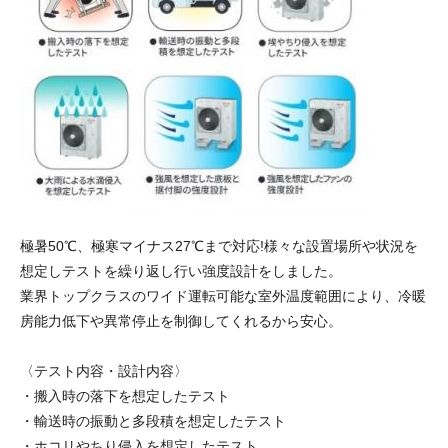
極暑50℃、極寒マイナス27℃まで対応!様々な設置場所や状況を
想定しテストを繰り返し行い強度設計をしました。
業界トップクラスのワイド運転可能な室外温度範囲により、冷暖
房能力低下や異常停止を制御してくれるから安心。
〈テスト内容・設計内容〉
・搬入時の落下を想定したテスト
・輸送時の振動と多段積を想定したテスト
・ホコリやちり侵入を想定したテスト