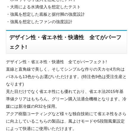
・大雨による水滴侵入を想定したテスト
・強風を想定した底板と据付脚の強度設計
・強風を想定したファンの強度設計
デザイン性・省エネ性・快適性 全てがパーフ
ェクト!
デザイン性・省エネ性・快適性 全てがパーフェクト!
直線と直角線で美しく、そしてシンプルな作りの天カセ4方向は
パネルも13色からお選びいただけます。(特注色9色は受注生産と
なります)
見た目だけでなく省エネ性にも優れており、省エネ法2015年基
準値クリアはもちろん、グリーン購入法適合機種となります。冷
媒には新冷媒のR32を採用。
アクア樹脂コーティングなど様々な独自技術にて省エネ性をさら
に向上しているこちらの製品は、風よけモードや5段階風量設定
によって快適にご使用いただけます。