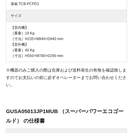
基板:TCB-PCPD1
サイズ
【室内機】
［重量］19 Kg
［寸法］H235×W840×D840 mm
【室外機】
［重量］40 Kg
［寸法］H550×W780×D290 mm
※機器のみご購入の際は在庫および送料発生の有無を確認致しま
すのでお支払いの前に必ずオペレーターまでお問い合わせくださ
い。
GUSA05013JP1MUB （スーパーパワーエコゴー
ルド） の仕様書