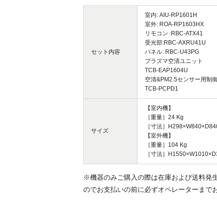
室内: AIU-RP1601H
室外: ROA-RP1603HX
リモコン :RBC-AT
受光部:RBC-AXRU41U
セット内容
パネル: RBC-U43PG
プラズマ空清ユニット
TCB-EAP1604U
空清&PM2.5センサー用制
TCB-PCPD1
【室内機】
［重量］24 Kg
［寸法］H298×W840×D84
サイズ
【室外機】
［重量］104 Kg
［寸法］H1550×W1010×D
※機器のみご購入の際は在庫および送料発
のでお支払いの前に必ずオペレーターまで