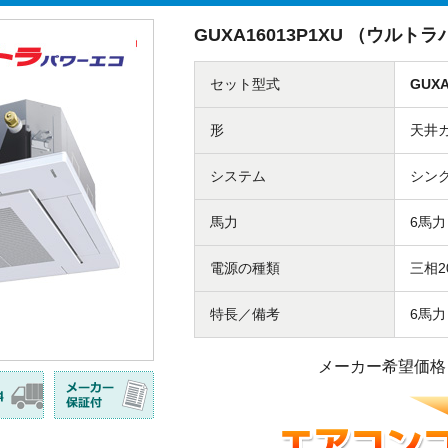
GUXA16013P1XU （ウル
セット型式
GUXA
形
天井
システム
シン
馬力
6馬力
電源の種類
三相2
特長／備考
6馬
メーカー希望価