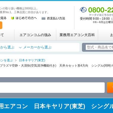
ンの取り扱い機種は3000以上。
業務用・店舗用エアコン専門店 エアコンコム
業界No.1。工事品質に自信があります。
受付時間 9:00～19:
※6～9月は土曜日も
いて
エアコンコムの強み
業務用エアコン大百科
所から選ぶ
メーカーから選ぶ
コンを選ぶ
日本キヤリア(東芝)
プラズマ空静・大清快(空気清浄機能付き) 天井カセット形4方向 シングル(同時) 
 業務用エアコン 日本キヤリア(東芝) シングル