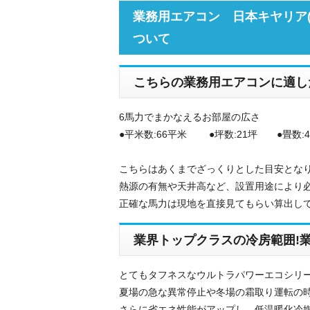
業務用エアコン 日本キヤリア(
ついて
こちらの業務用エアコンに適し
6馬力でまかなえるお部屋の広さ
●平米数:66平米 ●坪数:21坪 ●畳数:4
こちらはあくまでざっくりとした目安とな
熱源の有無や天井高など、設置用途により
正確な馬力は現地を直接見てもらい算出し
業界トップクラスの冷房範囲!業
とてもタフネスなウルトラパワーエコシリー
夏場の急な異常停止や冬場の霜取り運転の時
さらに省エネ性能がアップし、低温暖化冷媒