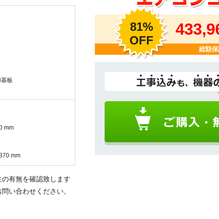
81%
433,
X41
OFF
総額保
御基板
0 mm
370 mm
生の有無を確認致します
お問い合わせください。