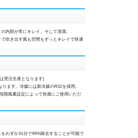
トの内部が常にキレイ、そして清潔。
とで吹き出す風も空間もずっとキレイで快適
は受注生産となります)
なります。冷媒には新冷媒のR32を採用。
段階風量設定によって快適にご使用いただ
わずか31分で99%除去することが可能で