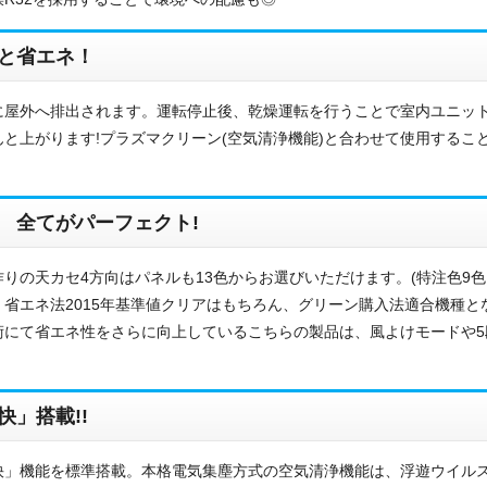
ご相談
と省エネ！
その他
に屋外へ排出されます。運転停止後、乾燥運転を行うことで室内ユニッ
メッセージ
と上がります!プラズマクリーン(空気清浄機能)と合わせて使用するこ
 全てがパーフェクト!
りの天カセ4方向はパネルも13色からお選びいただけます。(特注色9色
省エネ法2015年基準値クリアはもちろん、グリーン購入法適合機種と
術にて省エネ性をさらに向上しているこちらの製品は、風よけモードや5
」搭載!!
」機能を標準搭載。本格電気集塵方式の空気清浄機能は、浮遊ウイルスを