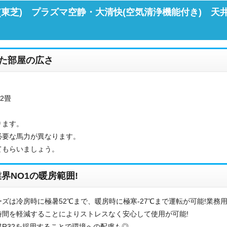
東芝) プラズマ空静・大清快(空気清浄機能付き) 天
た部屋の広さ
2畳
ります。
お名前
必要な馬力が異なります。
てもらいましょう。
電話番号
界NO1の暖房範囲!
メールアドレス
ズは冷房時に極暑52℃まで、暖房時に極寒-27℃まで運転が可能!業務
お問合せ内容
工事お見積り依頼
間を軽減することによりストレスなく安心して使用が可能!
(ご選択ください)
R32を採用することで環境への配慮も◎
機器お見積り依頼