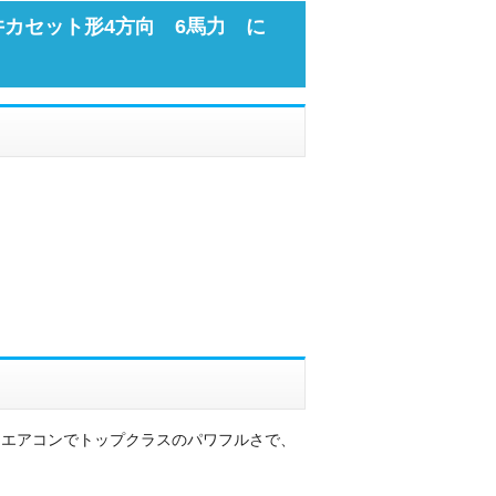
井カセット形4方向 6馬力 に
用エアコンでトップクラスのパワフルさで、