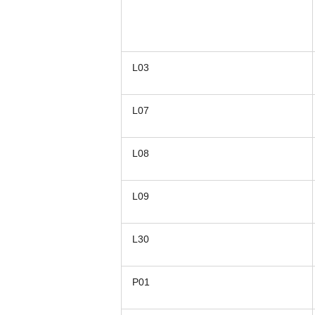
L03
L07
L08
L09
L30
P01