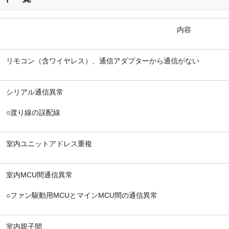
内容
リモコン（含ワイヤレス）、通信アダプターから通信がない
折り返しのご連絡
お電話
(ご選択ください)
メール
シリアル通信異常
○渡り線の誤配線
送信する
室内ユニットアドレス重複
室内MCU間通信異常
○ファン駆動用MCUとマインMCU間の通信異常
室内親子間