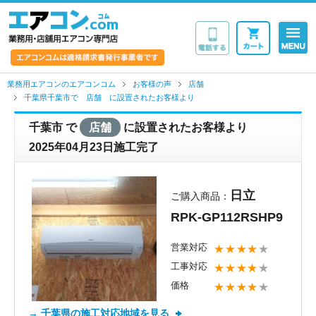
業務用・店舗用エア
業務用エアコンのエアコンコム
お客様の声
店舗
千葉県千葉市で 店舗 に設置されたお客様より
千葉市
で
店舗
に設置されたお客様より
2025年04月23日施工完了
日立
ご購入商品：
RPK-GP112RSHP9
営業対応
★★★★
★
工事対応
★★★★
★
価格
★★★★
★
→ 千葉県の施工対応地域を見る