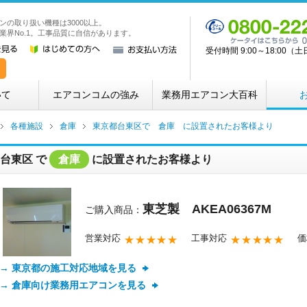
ンの取り扱い機種は3000以上。
業務用・店舗用エアコン専門店 エアコンコム
業界No.1。工事品質に自信があります。
受付時間 9:00～18:00
いて
エアコンコムの強み
業務用エアコン大百科
各種施設
倉庫
東京都台東区で 倉庫 に設置されたお客様より
台東区
で
倉庫
に設置されたお客様より
東芝製 AKEA06367M
ご購入商品：
営業対応
工事対応
価
★★★★★
★★★★★
→ 東京都の施工対応地域を見る
→ 倉庫向け業務用エアコンを見る