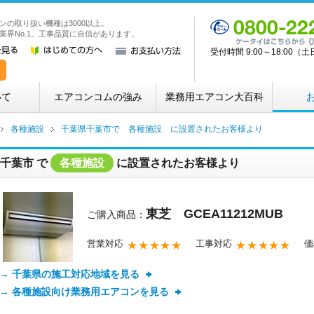
ンの取り扱い機種は3000以上。
業務用・店舗用エアコン専門店 エアコンコム
業界No.1。工事品質に自信があります。
受付時間 9:00～18:00
いて
エアコンコムの強み
業務用エアコン大百科
各種施設
千葉県千葉市で 各種施設 に設置されたお客様より
千葉市
で
各種施設
に設置されたお客様より
東芝 GCEA11212MUB
ご購入商品：
営業対応
工事対応
価
★★★★★
★★★★★
→ 千葉県の施工対応地域を見る
→ 各種施設向け業務用エアコンを見る