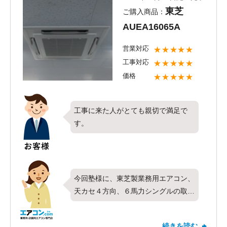
ぐに工事にお伺いする事ができます。
東芝
ご購入商品：
施工工事担当者も、日々工事に向かっ
AUEA16065A
ていますので、施工レベルも高いで
す。
営業対応
★★★★★
また、工事時間も早いですが、仕上が
工事対応
★★★★★
りにも自信を持っております。
価格
★★★★★
早くエアコンを取り付けたい、壊れて
しまったからすぐに入替したい、とい
工事に来た人がとても親切で満足で
うお客様の声に、エアコンコムは喜ん
す。
で工事させて頂きます。
ですので、急なエアコン工事のこと
は、エアコンコムまで是非よろしくお
願い致します。
今回塾様に、東芝製業務用エアコン、
天カセ４方向、６馬力シングルの取替
工事を行いました。
施工にお伺いさせて頂いた者に評価く
続きを読む