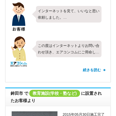
インターネットを見て、いいなと思い
依頼しました。
早急に対応して頂き、ありがとうござ
います。
この度はインターネットよりお問い合
わせ頂き、エアコンコムにご用命して
くださり、ありがとうございました。
今回各種店舗様に、東芝製業務用エア
続きを読む
コン、壁掛け型、３馬力シングルの入
替の工事を行わせて頂きました。
急な故障で入替をご検討してる、とお
客様よりお伺いしていましたので、工
鉾田市
で
教育施設(学校・塾など)
に設置され
事日まで数日で工事ができお客様のご
たお客様より
希望に添えることができました。
弊社、在庫も数多くありますので、す
2015年05月30日施工完了