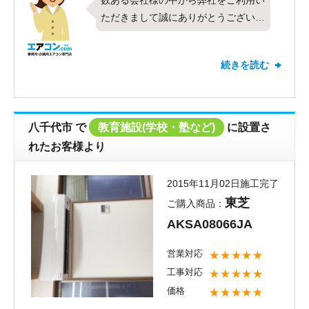
数ある会社様の中から弊社をご利用い
ただきまして誠にありがとうございま
す。今回は 業務用エアコンの ダイ
キン製 天吊 5馬力 を設置させて
続きを読む
頂きました。お客様にご満足いただ
け、とても嬉しく思っております。今
後も丁寧な対応を心がけさせていただ
きます。これからお使いになっていく
八千代市
で
教育施設(学校・塾など)
に設置さ
上で、業務用エアコンの不調、クリー
れたお客様より
ニング等、何かご不明点や気になる点
がございましたらお気軽にお問い合わ
2015年11月02日施工完了
せください。
東芝
ご購入商品：
AKSA08066JA
営業対応
★★★★★
工事対応
★★★★★
価格
★★★★★