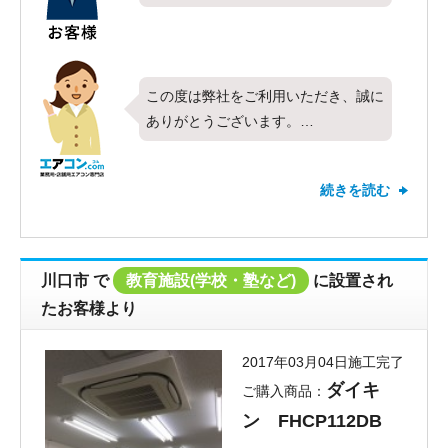
この度は弊社をご利用いただき、誠に
ありがとうございます。
今回は天カセ4方向・4馬力を設置さ
せて頂きました。お客様にご満足して
続きを読む
いただけて、私共も大変うれしく思っ
ております。これからもどうぞよろし
くお願い致します。今後、お使いに
なっていく上でご不明点など、些細な
川口市
で
教育施設(学校・塾など)
に設置され
事でも構いませんのでお気軽にお問い
たお客様より
合わせください。
2017年03月04日施工完了
ダイキ
ご購入商品：
ン FHCP112DB