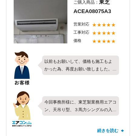
東芝
ご購入商品：
防げたり、と、お客様にはいいことが
ACEA08075A3
沢山あります。
ですので、今後クリーニングをお考え
営業対応
★★★★★
の時は、施工致しましたエアコンコム
工事対応
★★★★★
までご用命頂ければと思います。
価格
★★★★★
ありがとうございました。
以前もお願いして、価格も施工もよ
かった為、再度お願い致しました。
工事の方の対応が今回もよく、丁寧に
工事してくれました。
ありがとうございました。
今回事務所様に、東芝製業務用エアコ
ン、天吊り型、３馬力シングルの入替
工事を行わせて頂きました。
前回より弊社をご用命して頂き、あり
続きを読む
がとうございます。