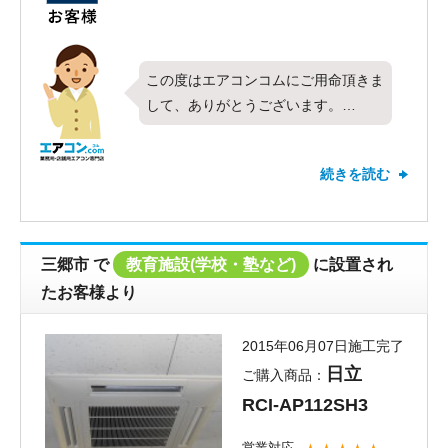
料金も安くして頂き、ありがとうござ
いました。
今後のアフターフォローに期待してい
この度はエアコンコムにご用命頂きま
ます。
して、ありがとうございます。
今回各種施設さまに、日立製業務用エ
アコン、天カセ４方向、５馬力シング
続きを読む
ルの取替工事にお伺いさせて頂きまし
た。
営業対応、施工工事対応にお褒めのお
言葉頂きましてありがとうございま
三郷市
で
教育施設(学校・塾など)
に設置され
す。
たお客様より
契約手続きがはやい、との評価もあり
がとうございます。
2015年06月07日施工完了
お客様にも、ご協力いただいて、施工
日立
ご購入商品：
工事まで早く段取り出来たのかな、と
RCI-AP112SH3
思います。
アフターフォローにも期待して頂いて
営業対応