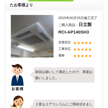
を取り付けたい場合は、是非弊社ま
たお客様より
で、最速で行わせて頂きます。
ありがとうございました。
2015年06月25日施工完了
日立製
ご購入商品：
RCI-AP140SH3
営業対応
★★★★★
工事対応
★★★★★
価格
★★★★★
前回お願いして満足したので、再度お
願いしました。
やはり、施工時間も早く丁寧な工事で
した。
ありがとうございました。
２度もエアコンコムにご用命頂きまし