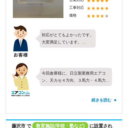
★★★★★
ありがとうございます。
工事対応
★★★★★
もし、施工工事後にエアコンの不調、
価格
★★★★
★
業務用エアコンのクリーニング等ご要
望がございましたら、エアコンコムま
でよろしくお願い致します。
対応がとてもよかったです。
大変満足しています。
ありがとうございました。
今回倉庫様に、日立製業務用エアコ
ン、天カセ４方向、３馬力・４馬力を
施工工事にお伺いさせて頂きました。
営業対応、施工工事対応、価格、すべ
続きを読む
て５つ星頂きましてありがとうござい
ます。
弊社、スピード工事を得意としており
ますので、お急ぎで業務用のエアコン
藤沢市
で
教育施設(学校・塾など)
に設置され