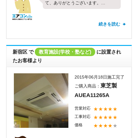
て、ありがとうございます。
今回は、日立製業務用エアコン、天カ
セ４方向、５馬力シングルの入替工事
続きを読む
をやらせて頂きました。
前回に引き続きご用命頂きまして、と
ても嬉しく思います。
施工工事のスピード、丁寧な対応、評
新宿区
で
教育施設(学校・塾など)
に設置され
価頂きましてありがとうございます。
たお客様より
エアコンを新しく購入し、工事して
も、仕上がりが美しくなければ納得い
2015年06月18日施工完了
かないと思います。
東芝製
ご購入商品：
エアコンコムの施工担当者は、施工の
AUEA11265A
均一性・仕上がりを高次元且短時間で
工事できるよう日々施工工事にお伺い
営業対応
★★★★★
しております。
工事対応
★★★★★
これからも向上を目指してまいります
価格
★★★★
★
ので、今後ともよろしくお願い致しま
す。