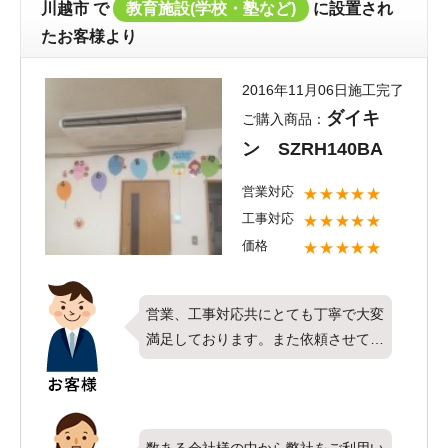
川越市
で
教育施設(学校・塾など)
に設置され
ます。今後なにか不具合など、お気付
たお客様より
きになられたことがございましたら担
当者までお気軽にご連絡ください。今
2016年11月06日施工完了
後ともエアコンコムをよろしくお願い
ダイキ
ご購入商品：
申し上げます。
ン SZRH140BA
営業対応
★★★★★
工事対応
★★★★★
価格
★★★★★
営業、工事対応共にとても丁寧で大変
満足しております。また依頼させて頂
きます。