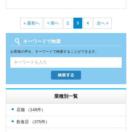
また、前回同様高評価を頂き、光栄で
す。
営業対応はもちろん、施工にお伺いさ
« 最初へ
< 前へ
2
3
4
次へ >
せて頂く施工担当者の対応も指導して
おります。
まだまだ不足しているところは多々ご
キーワードで検索
ざいますが、これから向上していくよ
お客様の声を、キーワードで検索することができます。
う心がけておりますので、見守って居
てください。
また機会がございましたら、エアコン
コムまでご用命頂ければ幸いです。
ありがとうございました。
業種別一覧
店舗 （148件）
飲食店 （375件）