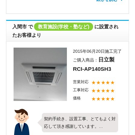
ださいまして、ありがとうございま
す。
業務用エアコンの取り付け工事とは言
え、接客業の一種だと考えておりま
入間市
で
教育施設(学校・塾など)
に設置され
す。
たお客様より
どんなに価格が安く、施工工事の時間
が早くても、大切なのはお客様との関
2015年06月20日施工完了
わり、だと思っています。
日立製
ご購入商品：
弊社これからもお客様にお褒めのお言
RCI-AP140SH3
葉を頂けるよう日々精進してまいりま
す。
営業対応
★★★★★
今後、もし何かございましたらエアコ
工事対応
★★★★★
ンコムまで。
価格
★★★★★
契約手続き、設置工事、とてもよく対
応して頂き感謝しています。
営業、工事の対応が良かったです。