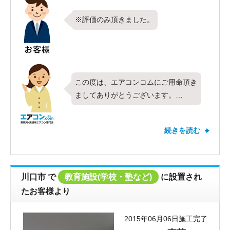
※評価のみ頂きました。
この度は、エアコンコムにご用命頂き
ましてありがとうございます。
今回各種店舗様に、東芝製業務用エア
コン、天カセ４方向、４馬力シングル
続きを読む
の取替工事を行わせていただきまし
た。
弊社、施工実績が多く、施工工事には
自信があります。
川口市
で
教育施設(学校・塾など)
に設置され
またエアコンのクリーニングも行って
たお客様より
おります。
エアコンのクリーニングを行うと、冷
2015年06月06日施工完了
暖房の効き目、省エネ、故障を未然に