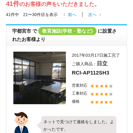
41件
のお客様の声をいただきました。
41件中 21〜30件目を表示
前へ
次へ
宇都宮市
で
教育施設(学校・塾など)
に設置さ
れたお客様より
2017年03月17日施工完了
日立
ご購入商品：
RCI-AP112SH3
営業対応
★★★★
★
工事対応
★★★★
★
価格
★★★★★
ネットで見つけて連絡をしました。よ
かったです。