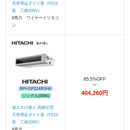
天井埋込ダクト形（P224
形 三相200V）
8馬力 ワイヤードリモコ
折り返しのご連絡
お電話
ン
(ご選択ください)
メール
送信する
85.5%OFF
RPI-GP224RSH5
404,260円
シングル(同時)
省エネの達人 高静圧型
天井埋込ダクト形（P224
形 三相200V）
8馬力