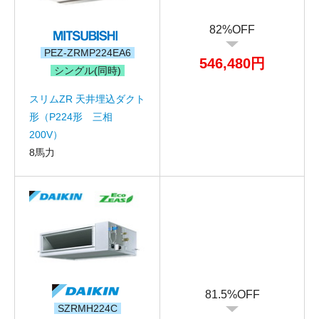
82%OFF
PEZ-ZRMP224EA6
546,480円
シングル(同時)
スリムZR 天井埋込ダクト
形（P224形 三相
200V）
8馬力
お名前
電話番号
メールアドレス
81.5%OFF
お問合せ内容
工事お見積り依頼
SZRMH224C
(ご選択ください)