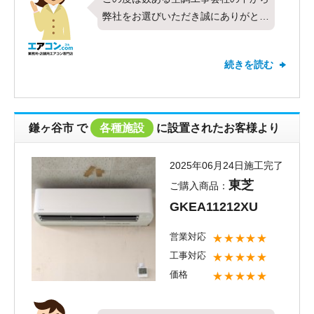
弊社をお選びいただき誠にありがとう
ございます。今回は東芝製の壁掛形・
シングル・4馬力をお取り付けさせて
続きを読む
頂きました。対応や価格など、すべて
の項目で最高の評価を頂きお客様にご
満足頂けたこととても嬉しく思いま
す。これからもすべてのお客様にご満
鎌ヶ谷市 で
各種施設
に設置されたお客様より
足頂けるよう、迅速かつ丁寧な対応を
心がけて参りたいと思います。新しく
2025年06月24日施工完了
お取り付けしたエアコンは快適にご使
東芝
ご購入商品：
用頂けてますでしょうか？弊社ではお
GKEA11212XU
取り付けしたエアコンのアフターメン
テナンスやクリーニングなども承って
営業対応
★★★★★
おります。今後お使い頂く中で何か気
工事対応
★★★★★
になることやお困りごとがございまし
価格
★★★★★
たらお気軽にご相談ください。すぐに
対応させて頂きます。今後ともエアコ