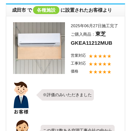
価を頂き、お客様にご満足頂けたこと
とても嬉しく思います。お褒めのお言
成田市
で
各種施設
に設置されたお客様より
葉も頂戴しありがとうございます。こ
れからも全てのお客様にご満足いただ
2025年06月27日施工完了
けるよう社員一同がんばって参りたい
東芝
ご購入商品：
と思います。新しくお取り付けしたエ
GKEA11212MUB
アコンで1年を快適にお過ごしいただ
けたら何よりです。また、弊社ではお
営業対応
★★★★★
取り付けしたエアコンのお掃除なども
工事対応
★★★★★
承っております。今後お使い頂く中
価格
★★★★★
で、冷暖房効率の低下を感じられまし
たら是非一度ご検討ください。またの
ご利用をお待ちしております。
※評価のみいただきました
この度は数ある空調工事会社の中から