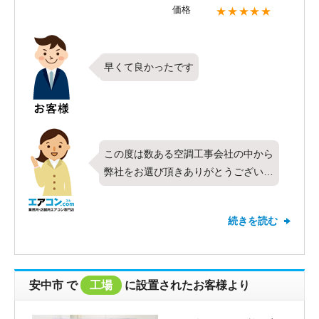
価格
★★★★★
早くて良かったです
この度は数ある空調工事会社の中から
弊社をお選び頂きありがとうございま
す。今回は三菱電機製業務用エアコン
の厨房用天吊形・シングル・5馬力を
続きを読む
お取り付けさせて頂きました。対応や
価格などすべての項目で最高の評価を
頂き、お客様にご満足頂けたこととて
も嬉しく思います。お褒めのお言葉も
安中市
で
工場
に設置されたお客様より
頂戴しありがとうございます。これか
らも全てのお客様にご満足いただける