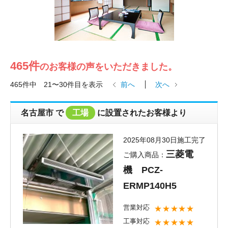
465件
のお客様の声をいただきました。
465件中 21〜30件目を表示
前へ
次へ
名古屋市 で
工場
に設置されたお客様より
2025年08月30日施工完了
三菱電
ご購入商品：
機 PCZ-
ERMP140H5
営業対応
★★★★★
工事対応
★★★★★