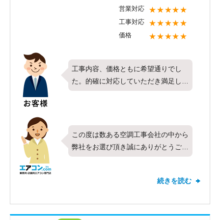
で、今後お使い頂く中で何か気になる
営業対応
★★★★★
ことやお困りごとがございましたらお
工事対応
★★★★★
気軽にご相談ください。今後ともエア
価格
★★★★★
コンコムをよろしくお願いいたしま
す。
工事内容、価格ともに希望通りでし
た。的確に対応していただき満足して
います
この度は数ある空調工事会社の中から
弊社をお選び頂き誠にありがとうござ
います。今回は日立製マルチエアコン
の10馬力、8馬力、4馬力の3系統で室
続きを読む
内機が計8台のお取り付けをさせて頂
きました。対応や価格などすべての項
目で最高の評価を頂きお客様にご満足