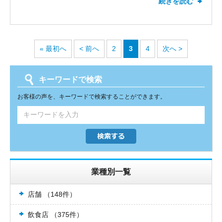
続きを読む
井カセット形2方向・シングル・2.3馬
力と、厨房用の天吊形・シングル・5
馬力、12馬力のマルチエアコンを2系
統と、大きな工事のご依頼を頂きまし
« 最初へ
< 前へ
2
3
4
次へ >
た。全ての項目で最高の評価を頂き、
お客様にご満足頂けたこと嬉しく思い
ます。これからも全てのお客様にご満
キーワードで検索
足頂けるよう社員一同精進して参りた
お客様の声を、キーワードで検索することができます。
いと思います。新しくお取り付けした
エアコンの調子はいかがでしょうか？
弊社ではお取り付けしたエアコンのメ
ンテナンスやクリーニングなども承っ
ております。今後お使い頂く中で何か
気になる点がございましたらお気軽に
業種別一覧
ご相談ください。今後ともエアコンコ
ムをよろしくお願いいたします。
店舗 （148件）
飲食店 （375件）