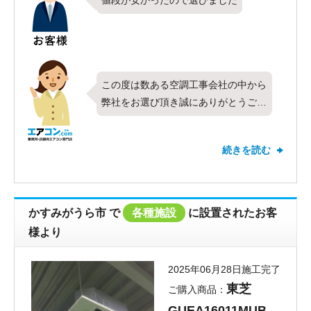
値段が安かったので選びました
この度は数ある空調工事会社の中から
弊社をお選び頂き誠にありがとうござ
います。今回は日立製マルチエアコン
の天井カセット形1方向・トリプル・
続きを読む
3馬力をお取り付けさせて頂きまし
た。対応について最高の評価を頂きあ
りがとうございます。価格が決め手に
なったとのお言葉もとても嬉しく思い
かすみがうら市
で
各種施設
に設置されたお客
ます。これからもお客様にご満足頂け
様より
るご提案が出来るよう頑張って参りた
いと思います。新しいエアコンの調子
2025年06月28日施工完了
はいかがでしょうか？快適にご使用頂
東芝
ご購入商品：
けてますでしょうか。お使い頂く中で
GUEA16011MUB
何か気になることやお困りごとがござ