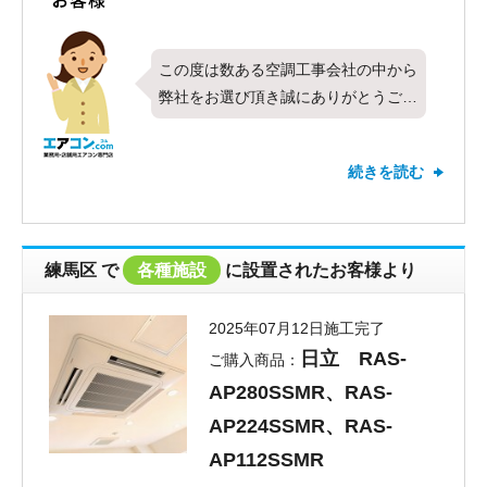
この度は数ある空調工事会社の中から
弊社をお選び頂き誠にありがとうござ
います。今回は東芝製業務用エアコン
の壁掛形・シングル・4馬力を3セッ
続きを読む
トお取り付けさせて頂きました。対応
について最高の評価を頂きありがとう
ございます。お褒めのお言葉もいただ
けてとても嬉しく思います。初めて弊
練馬区
で
各種施設
に設置されたお客様より
社をご利用頂くお客様にも安心してご
相談いただけるよう迅速な対応を心が
2025年07月12日施工完了
けております。これからも全てのお客
日立 RAS-
ご購入商品：
様に満足頂けるよう社員一同努めて参
AP280SSMR、RAS-
りたいと思います。新しくお取り付け
したエアコンの調子はいかがでしょう
AP224SSMR、RAS-
か？弊社ではお取り付けしたエアコン
AP112SSMR
の分解洗浄なども対応しておりますの