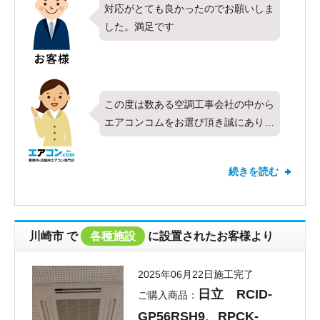
ンコムをよろしくお願いいたします。
対応がとても良かったのでお願いしま
した。満足です
この度は数ある空調工事会社の中から
エアコンコムをお選び頂き誠にありが
とうございます。今回は東芝製業務用
エアコンの壁掛形・シングル・4馬力
続きを読む
をお取り付けさせて頂きました。すべ
ての項目で最高の評価を頂き、お客様
にご満足いただけたこと何より嬉しく
思います。初めて弊社をご利用頂くお
川崎市
で
各種施設
に設置されたお客様より
客様にも安心してお任せ頂けるよう迅
速かつ丁寧な対応を心がけておりま
2025年06月22日施工完了
す。対応や価格についてお褒めのお言
日立 RCID-
ご購入商品：
葉を頂戴し、とても光栄でございま
GP56RSH9、RPCK-
す。これからも全てのお客様にご満足