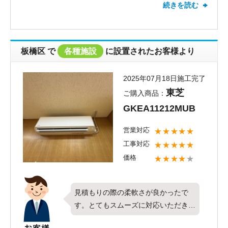
続きを読む
お取付けさせて頂きました。対応につ
いて、高評価とお褒めのお言葉を頂き
ありがとうございます。お客様にご満
足頂けたこと何より嬉しく思います。
板橋区
で
各種施設
に設置されたお客様より
これからも全てのお客様にご満足頂け
るよう社員一同頑張って参りたいと思
2025年07月18日施工完了
います。
東芝
ご購入商品：
GKEA11212MUB
営業対応
★★★★★
工事対応
★★★★★
価格
★★★★
★
見積もりの際の柔軟さが良かったで
す。とてもスムーズに対応いただき満
足しております。