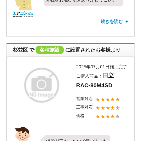
した。今回は日立製業務用エアコンの
床置形・シングル・10馬力をお取り
続きを読む
付けさせて頂きました。すべての項目
で最高の評価を頂き、お客様にご満足
頂けたこと何より嬉しく思います。対
応や価格についてお褒めのお言葉も頂
杉並区
で
各種施設
に設置されたお客様より
戴し、ありがとうございます！これか
らも全てのお客様に最大限ご満足頂け
2025年07月01日施工完了
るよう社員一同努めて参りたいと思い
日立
ご購入商品：
ます。新しくお取り付けしたエアコン
RAC-80M4SD
の調子はいかがでしょうか？これから
お使い頂く中で、何か気になることや
営業対応
★★★★★
お困りごとがございましたらお気軽に
工事対応
★★★★★
ご相談ください。またのご利用お待ち
価格
★★★★
★
しております。