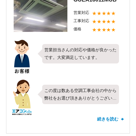
いましたらお気軽にご相談ください。
営業対応
★★★★★
またのご利用をお待ちしております。
工事対応
★★★★★
価格
★★★★★
営業担当さんの対応や価格が良かった
です。大変満足しています。
この度は数ある空調工事会社の中から
弊社をお選び頂きありがとうございま
す。今回は東芝製業務用エアコンの天
井カセット形4方向・シングル・6馬
続きを読む
力をお取り付けさせて頂きました。対
応や価格などすべての項目で最高の評