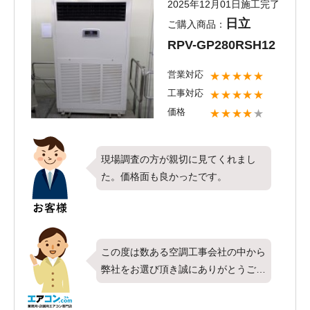
2025年12月01日施工完了
よう社員一同がんばって参りたいと思
日立
ご購入商品：
います。新しくお取り付けしたエアコ
RPV-GP280RSH12
ンで1年を快適にお過ごしいただけた
ら何よりです。また、弊社ではお取り
営業対応
★★★★★
付けしたエアコンのお掃除なども承っ
工事対応
★★★★★
ております。今後お使い頂く中で、冷
価格
★★★★
★
暖房効率の低下を感じられましたら是
非一度ご検討ください。またのご利用
をお待ちしております。
現場調査の方が親切に見てくれまし
た。価格面も良かったです。
この度は数ある空調工事会社の中から
弊社をお選び頂き誠にありがとうござ
います。今回は日立製業務用エアコン
の床置形・シングル・10馬力を計4台