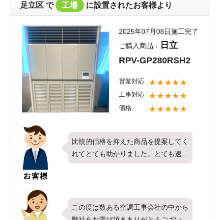
いただけたこととても嬉しく思いま
足立区
で
工場
に設置されたお客様より
す。ご希望通りの内容で完工すること
が出来て何よりでございます。お取り
2025年07月08日施工完了
付けしたエアコンでこれからの季節を
日立
ご購入商品：
快適にお過ごしいただければ幸いで
RPV-GP280RSH2
す。ご使用頂く中で何か気になること
やお困りごとがございましたらすぐに
営業対応
★★★★★
ご相談ください。今後ともエアコンコ
工事対応
★★★★★
ムをよろしくお願いいたします。
価格
★★★★★
比較的価格を抑えた商品を提案してく
れてとても助かりました。とても速い
対応で助かりました。
この度は数ある空調工事会社の中から
弊社をお選び頂きありがとうございま