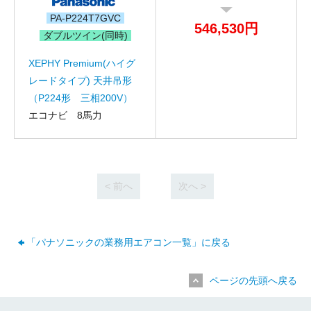
PA-P224T7GVC
546,530円
ダブルツイン(同時)
お名前
XEPHY Premium(ハイグ
電話番号
レードタイプ) 天井吊形
（P224形 三相200V）
メールアドレス
エコナビ 8馬力
お問合せ内容
工事お見積り依頼
(ご選択ください)
機器お見積り依頼
ご相談
< 前へ
次へ >
その他
メッセージ
「パナソニックの業務用エアコン一覧」に戻る
ページの先頭へ戻る