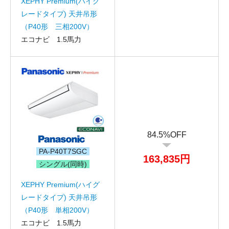
XEPHY Premium(ハイグ
レードタイプ) 天井吊形
メールアドレス
（P40形 三相200V）
お問合せ内容
エコナビ 1.5馬力
工事お見積り依頼
(ご選択ください)
機器お見積り依頼
ご相談
その他
メッセージ
84.5%OFF
PA-P40T7SGC
163,835円
シングル(同時)
XEPHY Premium(ハイグ
レードタイプ) 天井吊形
（P40形 単相200V）
エコナビ 1.5馬力