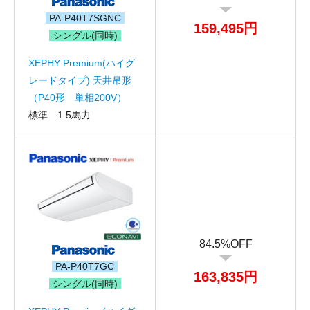
PA-P40T7SGNC
159,495円
シングル(同時)
XEPHY Premium(ハイグ
レードタイプ) 天井吊形
（P40形 単相200V）
標準 1.5馬力
84.5%OFF
PA-P40T7GC
お名前
163,835円
シングル(同時)
電話番号