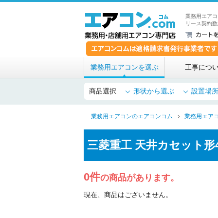
業務用エアコ
リース契約数
業務用エアコンを選ぶ
工事につ
商品選択
形状から選ぶ
設置場
業務用エアコンのエアコンコム
業務用エア
三菱重工 天井カセット形
0件
の商品があります。
現在、商品はございません。