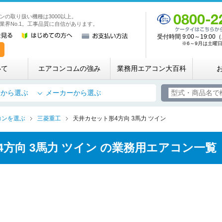
ンの取り扱い機種は3000以上。
業務用・店舗用エアコン専門店 エアコンコム
業界No.1。工事品質に自信があります。
受付時間 9:00～19:
※6～9月は土曜日も
いて
エアコンコムの強み
業務用エアコン大百科
所から選ぶ
メーカーから選ぶ
お名前
コンを選ぶ
三菱重工
天井カセット形4方向 3馬力 ツイン
電話番号
4方向 3馬力 ツイン の業務用エアコン一覧
メールアドレス
お問合せ内容
工事お見積り依頼
(ご選択ください)
機器お見積り依頼
ご相談