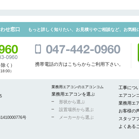
その他
メッセージ
合わせ窓口
もっと詳しく知りたい、お見積りやご相談など、お気軽
携帯電話の方はこちらからご利用下さい。
を除く）
8:00）
業務用エアコンのエアコンコム
工事につ
業務用エアコンを選ぶ
折り返しのご連絡
エアコン
お電話
5
(ご選択ください)
形状から選ぶ
業務用エ
メール
設置場所から選ぶ
お客様の
メーカーから選ぶ
10000776号
スタッフ
よくある
送信する