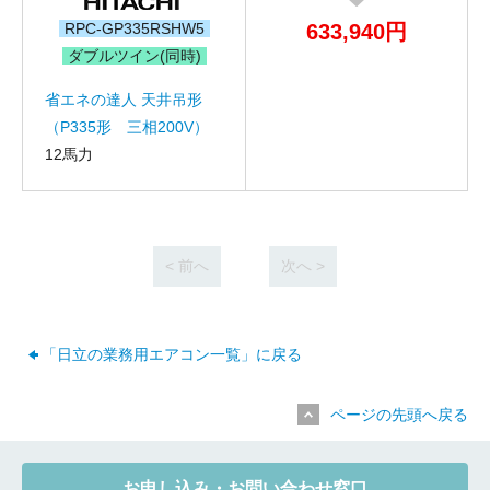
RPC-GP335RSHW5
633,940円
お名前
ダブルツイン(同時)
電話番号
省エネの達人 天井吊形
（P335形 三相200V）
メールアドレス
12馬力
お問合せ内容
工事お見積り依頼
(ご選択ください)
機器お見積り依頼
< 前へ
次へ >
ご相談
その他
メッセージ
「日立の業務用エアコン一覧」に戻る
ページの先頭へ戻る
お申し込み・お問い合わせ窓口