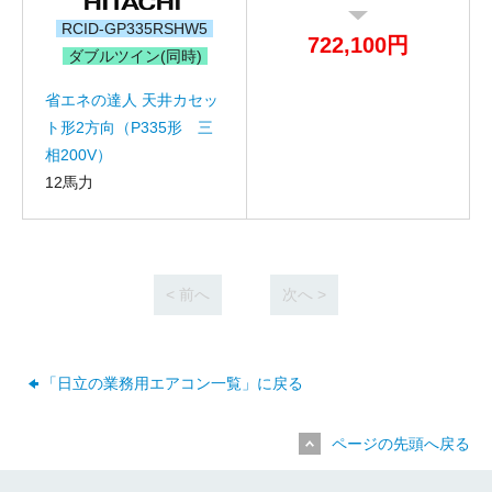
RCID-GP335RSHW5
722,100円
ダブルツイン(同時)
お名前
省エネの達人 天井カセッ
電話番号
ト形2方向（P335形 三
相200V）
メールアドレス
12馬力
お問合せ内容
工事お見積り依頼
(ご選択ください)
機器お見積り依頼
ご相談
< 前へ
次へ >
その他
メッセージ
「日立の業務用エアコン一覧」に戻る
ページの先頭へ戻る