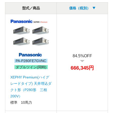
型式／商品
価格（税別）
84.5%OFF
PA-P280FE7GVNC
ダブルツイン(同時)
666,345円
XEPHY Premium(ハイグ
レードタイプ) 天井埋込ダ
クト形（P280形 三相
200V）
標準 10馬力