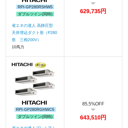
メールアドレス
RPI-GP280RSHW5
629,735円
ダブルツイン(同時)
お問合せ内容
工事お見積り依頼
(ご選択ください)
省エネの達人 高静圧型
機器お見積り依頼
天井埋込ダクト形（P280
ご相談
形 三相200V）
その他
10馬力
メッセージ
85.5%OFF
RPI-GP280RGHWC5
ダブルツイン(同時)
643,510円
省エネの達人プレミアム