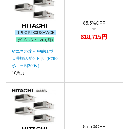
85.5%OFF
RPI-GP280RSHWC5
618,715円
ダブルツイン(同時)
省エネの達人 中静圧型
天井埋込ダクト形（P280
形 三相200V）
10馬力
お名前
電話番号
85.5%OFF