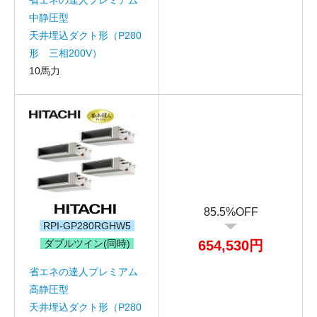
中静圧型
天井埋込ダクト形（P280
形 三相200V）
10馬力
折り返しのご連絡
お電話
(ご選択ください)
メール
送信する
85.5%OFF
RPI-GP280RGHW5
ダブルツイン(同時)
654,530円
省エネの達人プレミアム
高静圧型
天井埋込ダクト形（P280