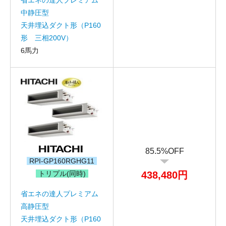
中静圧型
天井埋込ダクト形（P160
形 三相200V）
6馬力
折り返しのご連絡
お電話
(ご選択ください)
メール
送信する
85.5%OFF
RPI-GP160RGHG11
トリプル(同時)
438,480円
省エネの達人プレミアム
高静圧型
天井埋込ダクト形（P160