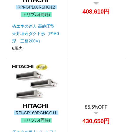
メールアドレス
RPI-GP160RSHG12
408,610円
トリプル(同時)
お問合せ内容
工事お見積り依頼
(ご選択ください)
省エネの達人 高静圧型
機器お見積り依頼
天井埋込ダクト形（P160
ご相談
形 三相200V）
その他
6馬力
メッセージ
85.5%OFF
RPI-GP160RGHGC11
トリプル(同時)
430,650円
省エネの達人プレミアム