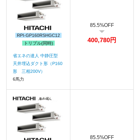
85.5%OFF
RPI-GP160RSHGC12
400,780円
トリプル(同時)
省エネの達人 中静圧型
天井埋込ダクト形（P160
形 三相200V）
6馬力
お名前
電話番号
85.5%OFF