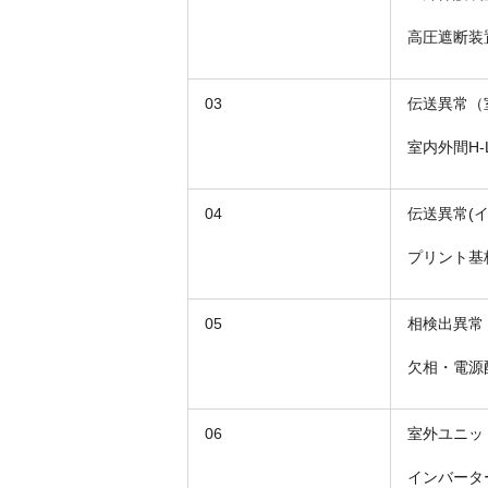
高圧遮断装
03
伝送異常（
室内外間H
04
伝送異常(
プリント基
05
相検出異常
欠相・電源
06
室外ユニッ
インバータ