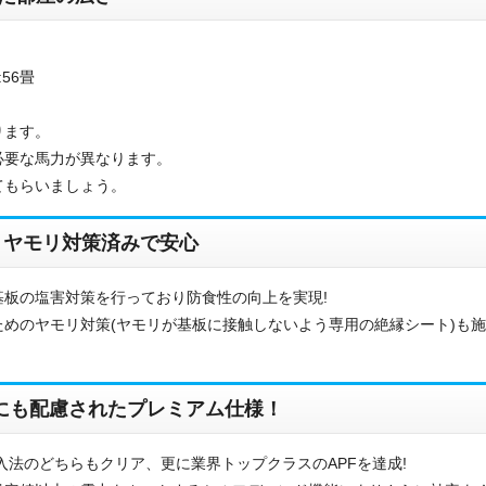
56畳
ります。
必要な馬力が異なります。
てもらいましょう。
・ヤモリ対策済みで安心
お名前
板の塩害対策を行っており防食性の向上を実現!
めのヤモリ対策(ヤモリが基板に接触しないよう専用の絶縁シート)も
電話番号
メールアドレス
境にも配慮されたプレミアム仕様！
お問合せ内容
工事お見積り依頼
入法のどちらもクリア、更に業界トップクラスのAPFを達成!
(ご選択ください)
機器お見積り依頼