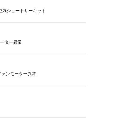
出空気ショートサーキット
バーター異常
ファンモーター異常