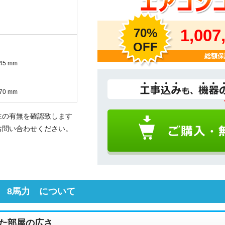
70%
1,007
OFF
総額保
45 mm
70 mm
生の有無を確認致します
お問い合わせください。
 8馬力 について
た部屋の広さ