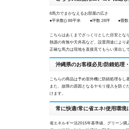
8馬力でまかなえるお部屋の広さ
●平米数():88平米 ●坪数:28坪 ●畳数:
こちらはあくまでざっくりとした目安とな
熱源の有無や天井高など、設置用途により
正確な馬力は現地を直接見てもらい算出し
沖縄県のお客様必見!防錆処理
こちらの商品は予め室外機に防錆処理をし基
また、故障の原因となるヤモリ侵入を防ぐた
けます。
常に快適!常に省エネ!使用環
省エネルギー法2015年基準値、グリーン購