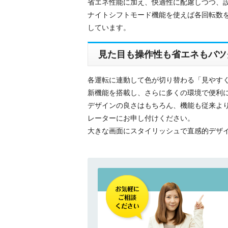
省エネ性能に加え、快適性に配慮しつつ、
ナイトシフトモード機能を使えば各回転数
しています。
見た目も操作性も省エネもバツ
各運転に連動して色が切り替わる「見やすく・
新機能を搭載し、さらに多くの環境で便利
デザインの良さはもちろん、機能も従来よ
レーターにお申し付けください。
大きな画面にスタイリッシュで直感的デザインのワ