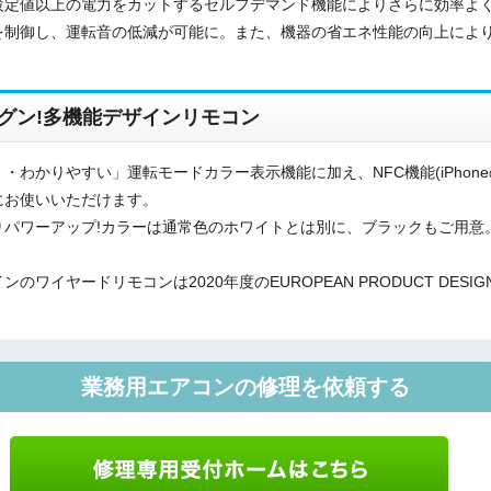
設定値以上の電力をカットするセルフデマンド機能によりさらに効率よ
を制御し、運転音の低減が可能に。また、機器の省エネ性能の向上により
ご相談
その他
メッセージ
グン!多機能デザインリモコン
わかりやすい」運転モードカラー表示機能に加え、NFC機能(iPhon
にお使いいただけます。
りパワーアップ!カラーは通常色のホワイトとは別に、ブラックもご用意
イヤードリモコンは2020年度のEUROPEAN PRODUCT DESIG
業務用エアコンの修理を依頼する