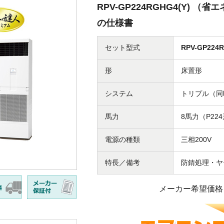
RPV-GP224RGHG4(Y) 
の仕様書
セット型式
RPV-GP224R
形
床置形
システム
トリプル（同
馬力
8馬力（P22
電源の種類
三相200V
特長／備考
防錆処理・ヤ
メーカー希望価