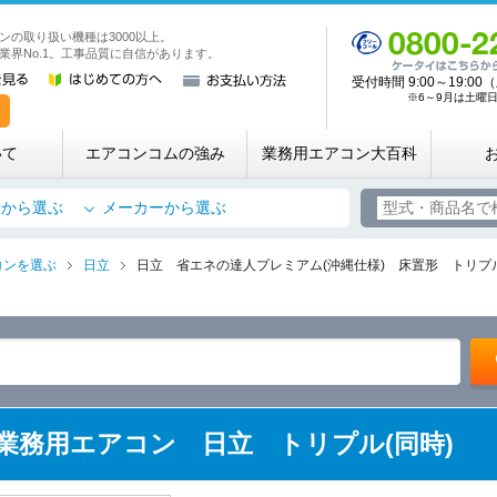
ンの取り扱い機種は3000以上。
業務用・店舗用エアコン専門店 エアコンコム
業界No.1。工事品質に自信があります。
受付時間 9:00～19:
※6～9月は土曜日も
いて
エアコンコムの強み
業務用エアコン大百科
所から選ぶ
メーカーから選ぶ
コンを選ぶ
日立
日立 省エネの達人プレミアム(沖縄仕様) 床置形 トリプル(
(Y) 業務用エアコン 日立 トリプル(同時)