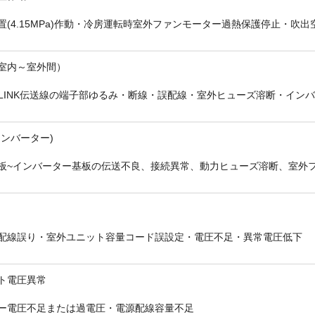
置(4.15MPa)作動・冷房運転時室外ファンモーター過熱保護停止・吹
室内～室外間）
-LINK伝送線の端子部ゆるみ・断線・誤配線・室外ヒューズ溶断・イン
折り返しのご連絡
お電話
(ご選択ください)
メール
インバーター)
板~インバーター基板の伝送不良、接続異常、動力ヒューズ溶断、室外
送信する
配線誤り・室外ユニット容量コード誤設定・電圧不足・異常電圧低下
ト電圧異常
ー電圧不足または過電圧・電源配線容量不足