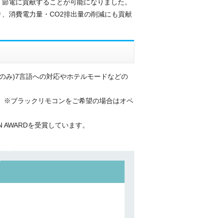
く節電に貢献することが可能になりました。
、消費電力量・CO2排出量の削減にも貢献
eのみ)7言語への対応やホテルモードなどの
。※ブラックリモコンをご希望の場合はオペ
N AWARDを受賞しています。