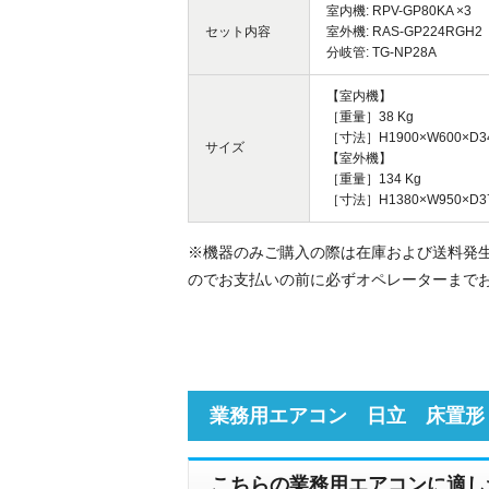
室内機: RPV-GP80KA ×3
セット内容
室外機: RAS-GP224RGH2
分岐管: TG-NP28A
【室内機】
［重量］38 Kg
［寸法］H1900×W600×D3
サイズ
【室外機】
［重量］134 Kg
［寸法］H1380×W950×D3
※機器のみご購入の際は在庫および送料発
のでお支払いの前に必ずオペレーターまで
業務用エアコン 日立 床置形
こちらの業務用エアコンに適し