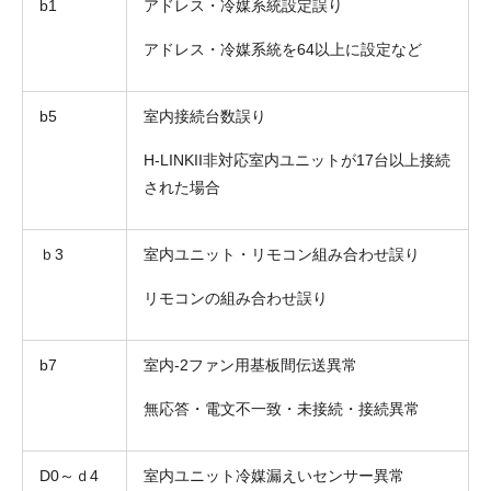
b1
アドレス・冷媒系統設定誤り
アドレス・冷媒系統を64以上に設定など
b5
室内接続台数誤り
H-LINKII非対応室内ユニットが17台以上接続
された場合
ｂ3
室内ユニット・リモコン組み合わせ誤り
リモコンの組み合わせ誤り
b7
室内-2ファン用基板間伝送異常
無応答・電文不一致・未接続・接続異常
D0～ｄ4
室内ユニット冷媒漏えいセンサー異常