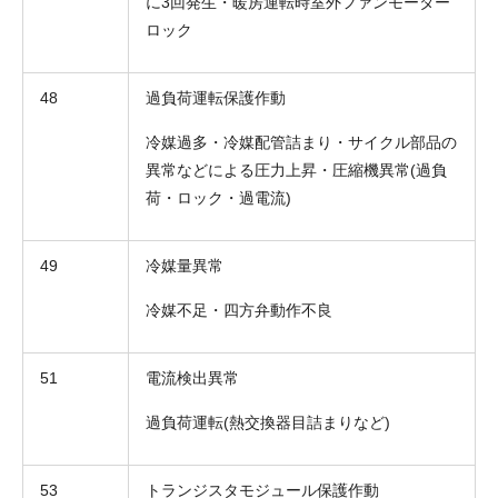
に3回発生・暖房運転時室外ファンモーター
ロック
48
過負荷運転保護作動
冷媒過多・冷媒配管詰まり・サイクル部品の
異常などによる圧力上昇・圧縮機異常(過負
荷・ロック・過電流)
49
冷媒量異常
折り返しのご連絡
お電話
(ご選択ください)
冷媒不足・四方弁動作不良
メール
51
電流検出異常
送信する
過負荷運転(熱交換器目詰まりなど)
53
トランジスタモジュール保護作動