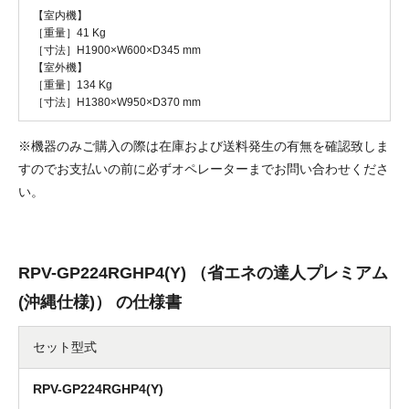
【室内機】
［重量］41 Kg
［寸法］H1900×W600×D345 mm
【室外機】
［重量］134 Kg
［寸法］H1380×W950×D370 mm
※機器のみご購入の際は在庫および送料発生の有無を確認致しま
すのでお支払いの前に必ずオペレーターまでお問い合わせくださ
い。
RPV-GP224RGHP4(Y) （省エネの達人プレミアム
(沖縄仕様)） の仕様書
セット型式
RPV-GP224RGHP4(Y)