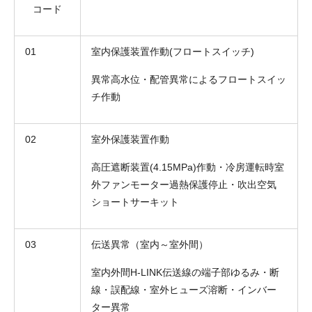
コード
01
室内保護装置作動(フロートスイッチ)
異常高水位・配管異常によるフロートスイッ
チ作動
02
室外保護装置作動
高圧遮断装置(4.15MPa)作動・冷房運転時室
外ファンモーター過熱保護停止・吹出空気
ショートサーキット
03
伝送異常（室内～室外間）
室内外間H-LINK伝送線の端子部ゆるみ・断
線・誤配線・室外ヒューズ溶断・インバー
ター異常