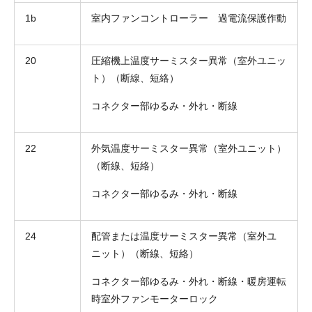
1b
室内ファンコントローラー 過電流保護作動
20
圧縮機上温度サーミスター異常（室外ユニッ
ト）（断線、短絡）
コネクター部ゆるみ・外れ・断線
お名前
電話番号
22
外気温度サーミスター異常（室外ユニット）
（断線、短絡）
メールアドレス
コネクター部ゆるみ・外れ・断線
お問合せ内容
工事お見積り依頼
(ご選択ください)
機器お見積り依頼
24
配管または温度サーミスター異常（室外ユ
ご相談
ニット）（断線、短絡）
その他
コネクター部ゆるみ・外れ・断線・暖房運転
メッセージ
時室外ファンモーターロック