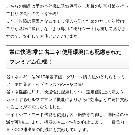
こちらの商品は予め室外機に防錆処理をし基板の塩害対策を行っ
ており防食性の向上を実現!
また、故障の原因となるヤモリ侵入を防ぐためのヤモリ対策(ヤ
モリが基板に接触しないよう専用の絶縁シート)も施してありま
すので、安心してお使いいただけます。
常に快適!常に省エネ!使用環境にも配慮された
プレミアム仕様！
省エネルギー法2015年基準値、グリーン購入法のどちらもクリ
ア、更に業界トップクラスのAPFを達成!
省エネ性能に加え、快適性に配慮しつつ、設定値以上の電力を
カットするセルフデマンド機能によりさらに効率よく節電に貢献
することが可能になりました。
ナイトシフトモード機能を使えば各回転数を制御し、運転音の低
減が可能に。また、機器の省エネ性能の向上により、消費電力
量・CO2排出量の削減にも貢献しています。