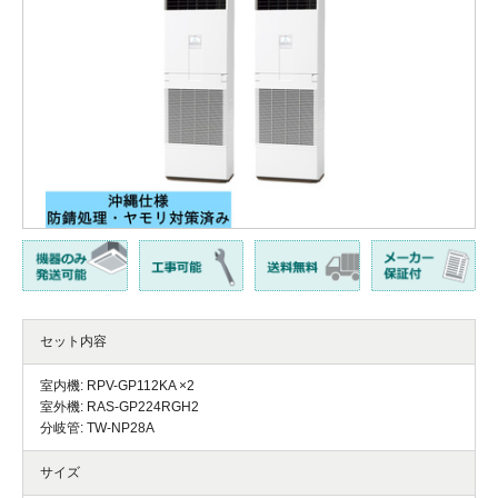
セット内容
室内機: RPV-GP112KA ×2
室外機: RAS-GP224RGH2
分岐管: TW-NP28A
サイズ