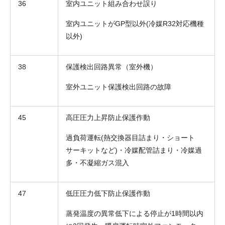
36
室内ユニット組み合わせ誤り
室内ユニットがGP型以外(冷媒R32対応機種
以外)
38
保護検出回路異常（室外機）
室外ユニット保護検出回路の故障
45
高圧圧力上昇防止保護作動
過負荷運転(熱交換器目詰まり・ショート
サーキットなど)・冷媒配管詰まり・冷媒過
多・不凝縮ガス混入
47
低圧圧力低下防止保護作動
蒸発温度の異常低下による停止が1時間以内