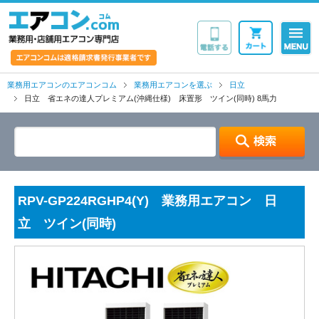
業務用・店舗用エア
業務用エアコンのエアコンコム
業務用エアコンを選ぶ
日立
日立 省エネの達人プレミアム(沖縄仕様) 床置形 ツイン(同時) 8馬力
RPV-GP224RGHP4(Y) 業務用エアコン 日
立 ツイン(同時)