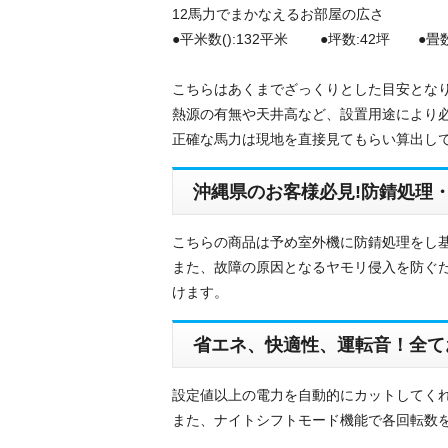
12馬力でまかなえるお部屋の広さ
●平米数():132平米 ●坪数:42坪 ●畳数
こちらはあくまでざっくりとした目安とな
熱源の有無や天井高など、設置用途により
正確な馬力は現地を直接見てもらい算出し
沖縄県のお客様必見!防錆処理
こちらの商品は予め室外機に防錆処理をし基
また、故障の原因となるヤモリ侵入を防ぐた
けます。
省エネ、快適性、運転音！全て
設定値以上の電力を自動的にカットしてくれ
また、ナイトシフトモード機能で各回転数