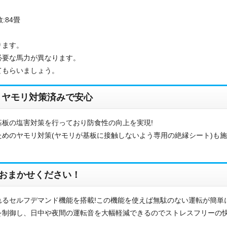
:84畳
ります。
必要な馬力が異なります。
てもらいましょう。
・ヤモリ対策済みで安心
板の塩害対策を行っており防食性の向上を実現!
お名前
めのヤモリ対策(ヤモリが基板に接触しないよう専用の絶縁シート)も
電話番号
おまかせください！
メールアドレス
るセルフデマンド機能を搭載!この機能を使えば無駄のない運転が簡単
お問合せ内容
工事お見積り依頼
を制御し、日中や夜間の運転音を大幅軽減できるのでストレスフリーの快
(ご選択ください)
機器お見積り依頼