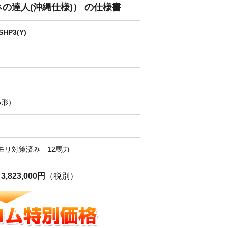
省エネの達人(沖縄仕様)） の仕様書
SHP3(Y)
）
5形）
モリ対策済み 12馬力
格
3,823,000円
（税別）