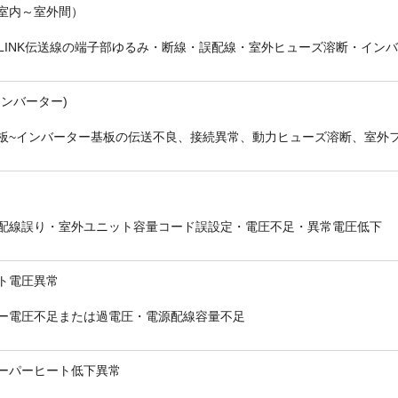
室内～室外間）
-LINK伝送線の端子部ゆるみ・断線・誤配線・室外ヒューズ溶断・イン
インバーター)
折り返しのご連絡
お電話
板~インバーター基板の伝送不良、接続異常、動力ヒューズ溶断、室外
(ご選択ください)
メール
配線誤り・室外ユニット容量コード誤設定・電圧不足・異常電圧低下
送信する
ト電圧異常
ー電圧不足または過電圧・電源配線容量不足
ーパーヒート低下異常