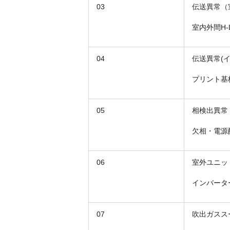
03
伝送異常（
室内外間H
04
伝送異常(
プリント基
05
相検出異常
欠相・電源
06
室外ユニッ
インバータ
07
吹出ガスス