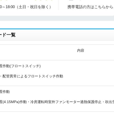
00～18:00（土日・祝日を除く）
携帯電話の方はこちらから
ード一覧
内容
置作動(フロートスイッチ)
・配管異常によるフロートスイッチ作動
置作動
置(4.15MPa)作動・冷房運転時室外ファンモーター過熱保護停止・吹