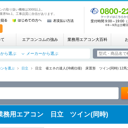
ンの取り扱い機種は3000以上。
業務用・店舗用エアコン専門店 エアコンコム
業界No.1。工事品質に自信があります。
受付時間 9:00～19:
※6～9月は土曜日も
いて
エアコンコムの強み
業務用エアコン大百科
所から選ぶ
メーカーから選ぶ
コンを選ぶ
日立
日立 省エネの達人(沖縄仕様) 床置形 ツイン(同時) 12馬
(Y) 業務用エアコン 日立 ツイン(同時)