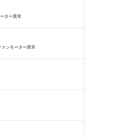
バーター異常
ファンモーター異常