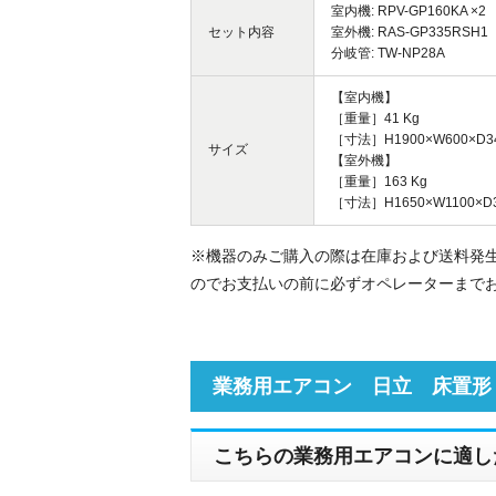
室内機: RPV-GP160KA ×2
セット内容
室外機: RAS-GP335RSH1
分岐管: TW-NP28A
【室内機】
［重量］41 Kg
［寸法］H1900×W600×D3
サイズ
【室外機】
［重量］163 Kg
［寸法］H1650×W1100×D3
※機器のみご購入の際は在庫および送料発
のでお支払いの前に必ずオペレーターまで
業務用エアコン 日立 床置形
こちらの業務用エアコンに適し