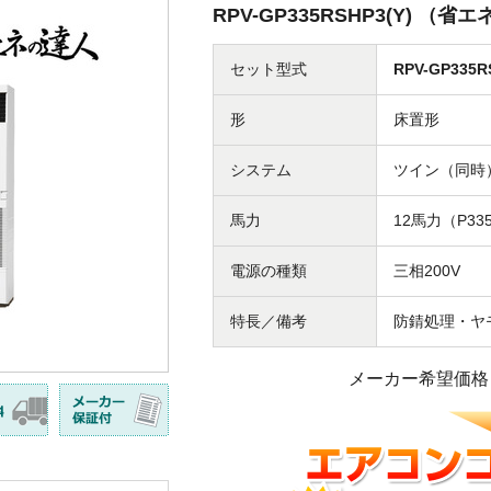
RPV-GP335RSHP3(Y) （
セット型式
RPV-GP335R
形
床置形
システム
ツイン（同時
馬力
12馬力（P33
電源の種類
三相200V
特長／備考
防錆処理・ヤ
メーカー希望価