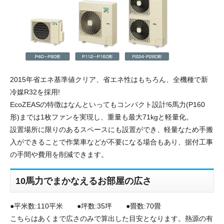
2015年省エネ基準値クリア、省エネ性はもちろん、全機種で新
冷媒R32を採用!
EcoZEASの特徴はなんといってもコンパクト設計!6馬力(P160
形)までは1枚ファンを実現し、重量も最大71kgと軽量化。
設置場所に限りのあるスペースにも設置ができ、軽量なため手搬
入ができることで作業車などが不要になる場合もあり、据付工事
の手間や費用を削減できます。
10馬力でまかなえるお部屋の広さ
●平米数:110平米 ●坪数:35坪 ●畳数:70畳
こちらはあくまで広さのみで算出した目安となります。熱源の有