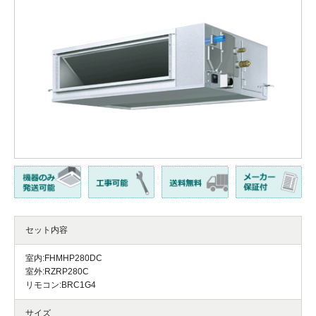
セット内容
室内:FHMHP280DC
室外:RZRP280C
リモコン:BRC1G4
サイズ