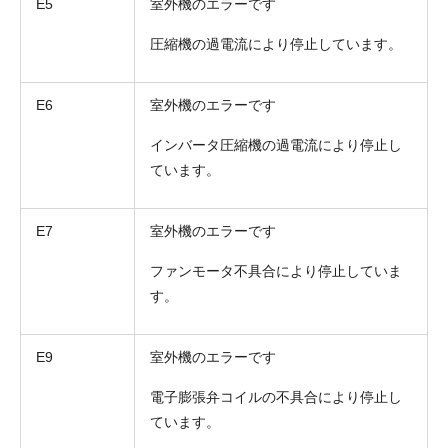
E5
室外機のエラーです
圧縮機の過電流により停止しています。
E6
室外機のエラーです
インバータ圧縮機の過電流により停止し
ています。
E7
室外機のエラーです
折り返しのご連絡
お電話
ファンモータ不具合により停止していま
(ご選択ください)
メール
す。
E9
室外機のエラーです
送信する
電子膨張弁コイルの不具合により停止し
ています。