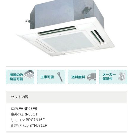
セット内容
室内:FHNP63FB
室外:RZRP63CT
リモコン:BRC7N16F
化粧パネル:BYNJ71LF