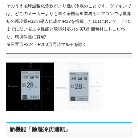
そのうえ地球温暖化係数がより低い冷媒のことです。ダイキンで
は、どこのメーカーよりも早く全機種※業務用エアコンでは世界
初の新冷媒R32の導入に成功!R32を搭載した101において、これ
までにない省エネ性能と環境対応力を実現! 梱包材にもこだわ
り、環境保護に貢献!
※床置形P224・P280形同時マルチを除く
新機能「除湿冷房運転」