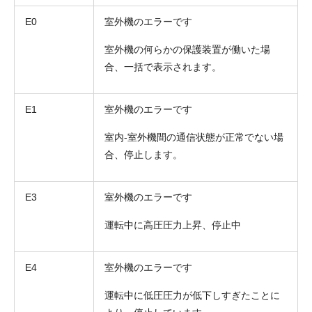
E0
室外機のエラーです
室外機の何らかの保護装置が働いた場
合、一括で表示されます。
E1
室外機のエラーです
お名前
室内-室外機間の通信状態が正常でない場
電話番号
合、停止します。
メールアドレス
E3
室外機のエラーです
お問合せ内容
工事お見積り依頼
(ご選択ください)
運転中に高圧圧力上昇、停止中
機器お見積り依頼
ご相談
E4
室外機のエラーです
その他
運転中に低圧圧力が低下しすぎたことに
メッセージ