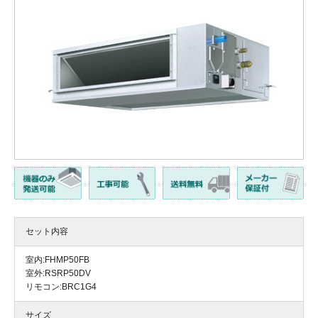
セット内容
室内:FHMP50FB
室外:RSRP50DV
リモコン:BRC1G4
サイズ