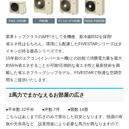
業界トップクラスのAPF!そして全機種、新冷媒R32を採用!
省エネ性はもちろん、環境にも配慮したFIVESTARシリーズはダ
イキンが誇る最高シリーズです。
15年前のエアコン(インバーター機)との比較で消費電力量を最大
約55%省エネすることが可能!圧倒的な省エネ性と最新技術を満
載した省エネフラッグシップモデル、FIVESTARで快適な空調空
間をご提供いたします。
2馬力でまかなえるお部屋の広さ
●平米数:22平米 ●坪数:7坪 ●畳数:14畳
こちらはあくまで広さのみで算出した目安となります。熱源の有
無や天井高など、設置用途により必要な馬力が異なりますので、