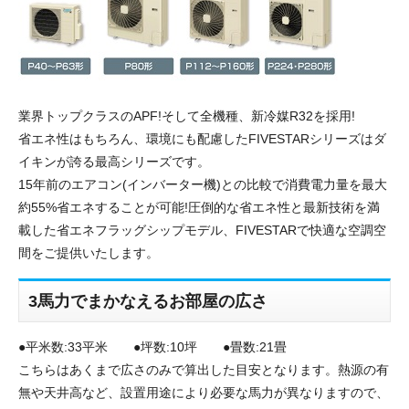
業界トップクラスのAPF!そして全機種、新冷媒R32を採用!
省エネ性はもちろん、環境にも配慮したFIVESTARシリーズはダ
イキンが誇る最高シリーズです。
15年前のエアコン(インバーター機)との比較で消費電力量を最大
約55%省エネすることが可能!圧倒的な省エネ性と最新技術を満
載した省エネフラッグシップモデル、FIVESTARで快適な空調空
間をご提供いたします。
3馬力でまかなえるお部屋の広さ
●平米数:33平米 ●坪数:10坪 ●畳数:21畳
こちらはあくまで広さのみで算出した目安となります。熱源の有
無や天井高など、設置用途により必要な馬力が異なりますので、