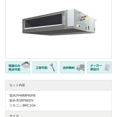
セット内容
室内:FHMMP80FB
室外:RSRP80DV
リモコン:BRC1G4
サイズ