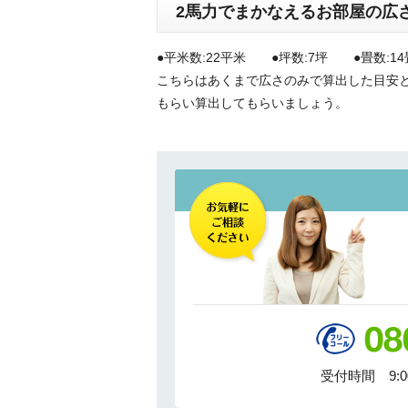
2馬力でまかなえるお部屋の広
●平米数:22平米 ●坪数:7坪 ●畳数:14
こちらはあくまで広さのみで算出した目安
もらい算出してもらいましょう。
受付時間 9: