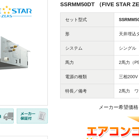
SSRMM50DT （FIVE STAR
セット型式
SSRMM5
形
天井埋込
システム
シングル
馬力
2馬力（P
電源の種類
三相200V
特長／備考
2馬力 
メーカー希望価