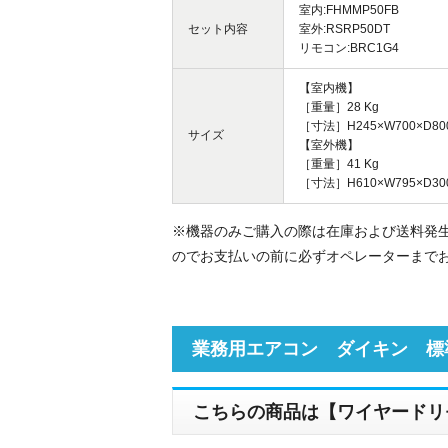
室内:FHMMP50FB
セット内容
室外:RSRP50DT
リモコン:BRC1G4
【室内機】
［重量］28 Kg
［寸法］H245×W700×D80
サイズ
【室外機】
［重量］41 Kg
［寸法］H610×W795×D30
※機器のみご購入の際は在庫および送料発
のでお支払いの前に必ずオペレーターまで
業務用エアコン ダイキン 標
こちらの商品は【ワイヤードリ