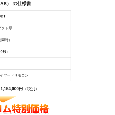
 ZEAS） の仕様書
0DT
ダクト形
（同時）
50形）
ワイヤードリモコン
格
1,154,000円
（税別）