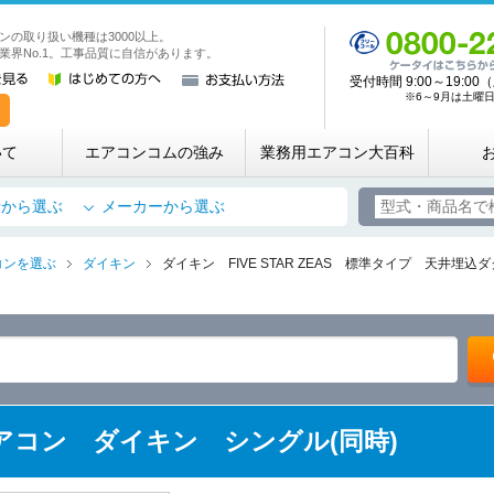
ンの取り扱い機種は3000以上。
業務用・店舗用エアコン専門店 エアコンコム
業界No.1。工事品質に自信があります。
受付時間 9:00～19:
※6～9月は土曜日も
いて
エアコンコムの強み
業務用エアコン大百科
所から選ぶ
メーカーから選ぶ
コンを選ぶ
ダイキン
ダイキン FIVE STAR ZEAS 標準タイプ 天井埋込
エアコン ダイキン シングル(同時)