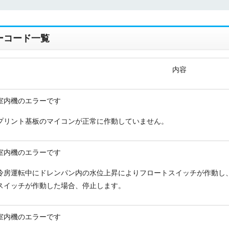
ーコード一覧
内容
折り返しのご連絡
お電話
(ご選択ください)
メール
室内機のエラーです
プリント基板のマイコンが正常に作動していません。
送信する
室内機のエラーです
冷房運転中にドレンパン内の水位上昇によりフロートスイッチが作動し
スイッチが作動した場合、停止します。
室内機のエラーです