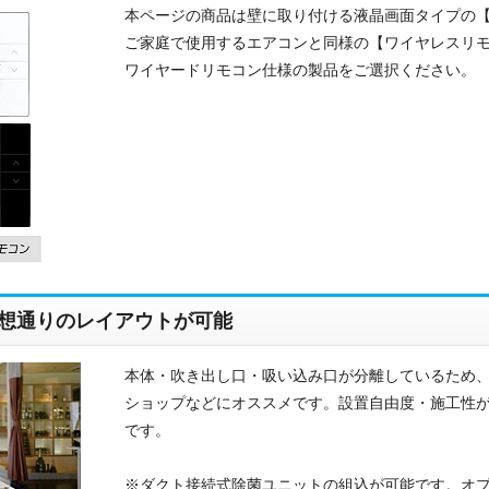
本ページの商品は壁に取り付ける液晶画面タイプの
ご家庭で使用するエアコンと同様の【ワイヤレスリ
ワイヤードリモコン仕様の製品をご選択ください。
お名前
想通りのレイアウトが可能
電話番号
本体・吹き出し口・吸い込み口が分離しているため
メールアドレス
ショップなどにオススメです。設置自由度・施工性
です。
お問合せ内容
工事お見積り依頼
(ご選択ください)
※ダクト接続式除菌ユニットの組込が可能です。オ
機器お見積り依頼