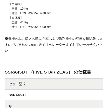
【室内機】
［重量］10 Kg
［寸法］H290×W795×D238 mm
【室外機】
［重量］41 Kg
［寸法］H610×W795×D300 mm
※機器のみご購入の際は在庫および送料発生の有無を確認致しま
すのでお支払いの前に必ずオペレーターまでお問い合わせくださ
い。
SSRA45DT （FIVE STAR ZEAS） の仕様書
セット型式
SSRA45DT
形