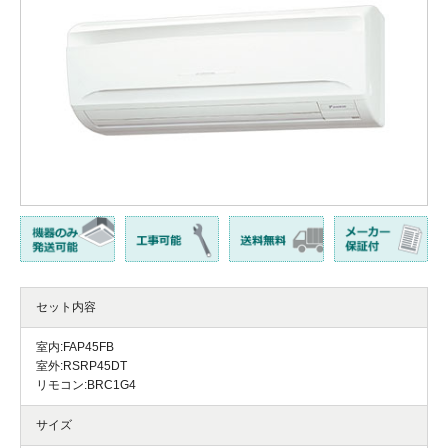
セット内容
室内:FAP45FB
室外:RSRP45DT
リモコン:BRC1G4
サイズ