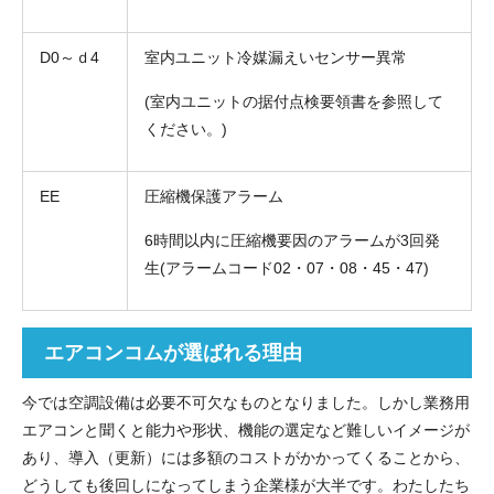
D0～ｄ4
室内ユニット冷媒漏えいセンサー異常
(室内ユニットの据付点検要領書を参照して
ください。)
EE
圧縮機保護アラーム
6時間以内に圧縮機要因のアラームが3回発
生(アラームコード02・07・08・45・47)
エアコンコムが選ばれる理由
今では空調設備は必要不可欠なものとなりました。しかし業務用
エアコンと聞くと能力や形状、機能の選定など難しいイメージが
あり、導入（更新）には多額のコストがかかってくることから、
どうしても後回しになってしまう企業様が大半です。わたしたち