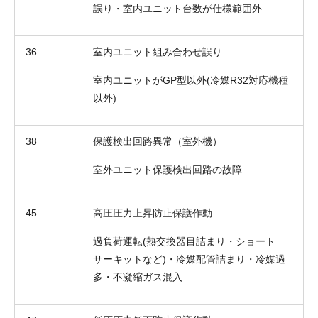
誤り・室内ユニット台数が仕様範囲外
36
室内ユニット組み合わせ誤り
室内ユニットがGP型以外(冷媒R32対応機種
以外)
38
保護検出回路異常（室外機）
室外ユニット保護検出回路の故障
45
高圧圧力上昇防止保護作動
過負荷運転(熱交換器目詰まり・ショート
サーキットなど)・冷媒配管詰まり・冷媒過
多・不凝縮ガス混入