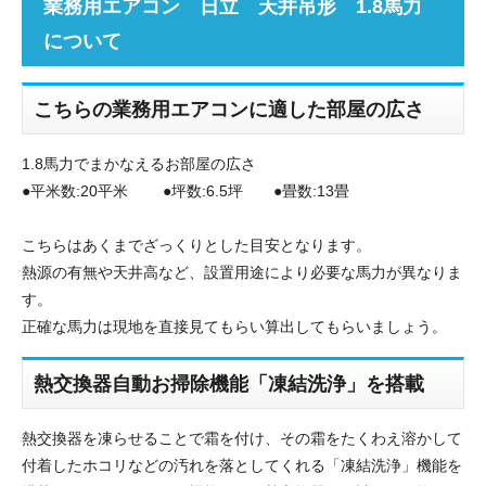
業務用エアコン 日立 天井吊形 1.8馬力
について
こちらの業務用エアコンに適した部屋の広さ
1.8馬力でまかなえるお部屋の広さ
●平米数:20平米 ●坪数:6.5坪 ●畳数:13畳
こちらはあくまでざっくりとした目安となります。
熱源の有無や天井高など、設置用途により必要な馬力が異なりま
す。
正確な馬力は現地を直接見てもらい算出してもらいましょう。
熱交換器自動お掃除機能「凍結洗浄」を搭載
熱交換器を凍らせることで霜を付け、その霜をたくわえ溶かして
付着したホコリなどの汚れを落としてくれる「凍結洗浄」機能を