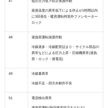
47
低圧圧力低下防止保護作動
蒸発温度の異常低下による停止が1時間以内
に3回発生・暖房運転時室外ファンモーター
ロック
48
過負荷運転保護作動
冷媒過多・冷媒配管詰まり・サイクル部品の
異常などによる圧力上昇・圧縮機異常(過負
荷・ロック・過電流)
折り返しのご連絡
お電話
(ご選択ください)
メール
49
冷媒量異常
冷媒不足・四方弁動作不良
送信する
51
電流検出異常
過負荷運転(熱交換器目詰まりなど)