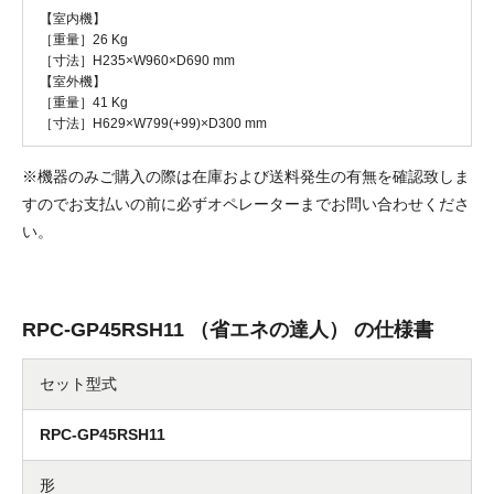
【室内機】
［重量］26 Kg
［寸法］H235×W960×D690 mm
【室外機】
［重量］41 Kg
［寸法］H629×W799(+99)×D300 mm
※機器のみご購入の際は在庫および送料発生の有無を確認致しま
すのでお支払いの前に必ずオペレーターまでお問い合わせくださ
い。
RPC-GP45RSH11 （省エネの達人） の仕様書
セット型式
RPC-GP45RSH11
形