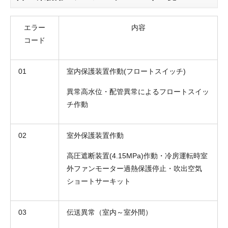
エラー
内容
コード
01
室内保護装置作動(フロートスイッチ)
異常高水位・配管異常によるフロートスイッ
チ作動
02
室外保護装置作動
高圧遮断装置(4.15MPa)作動・冷房運転時室
外ファンモーター過熱保護停止・吹出空気
ショートサーキット
03
伝送異常（室内～室外間）