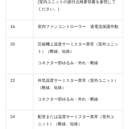
(室内ユニットの据付点検要領書を参照して
ください。)
1b
室内ファンコントローラー 過電流保護作動
20
圧縮機上温度サーミスター異常（室外ユニッ
お名前
ト）（断線、短絡）
電話番号
コネクター部ゆるみ・外れ・断線
メールアドレス
22
外気温度サーミスター異常（室外ユニット）
お問合せ内容
工事お見積り依頼
（断線、短絡）
(ご選択ください)
機器お見積り依頼
コネクター部ゆるみ・外れ・断線
ご相談
その他
24
配管または温度サーミスター異常（室外ユ
メッセージ
ニット）（断線、短絡）