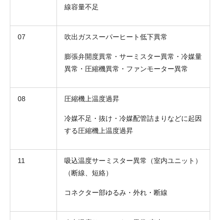
線容量不足
07
吹出ガススーパーヒート低下異常
膨張弁開度異常・サーミスター異常・冷媒量
異常・圧縮機異常・ファンモーター異常
08
圧縮機上温度過昇
冷媒不足・抜け・冷媒配管詰まりなどに起因
する圧縮機上温度過昇
11
吸込温度サーミスター異常（室内ユニット）
（断線、短絡）
コネクター部ゆるみ・外れ・断線