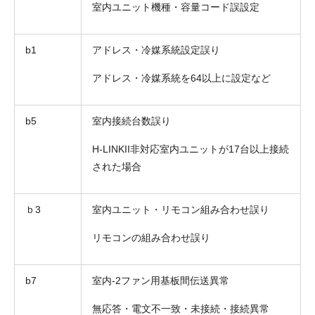
室内ユニット機種・容量コード誤設定
b1
アドレス・冷媒系統設定誤り
アドレス・冷媒系統を64以上に設定など
b5
室内接続台数誤り
H-LINKII非対応室内ユニットが17台以上接続
された場合
ｂ3
室内ユニット・リモコン組み合わせ誤り
リモコンの組み合わせ誤り
b7
室内-2ファン用基板間伝送異常
無応答・電文不一致・未接続・接続異常