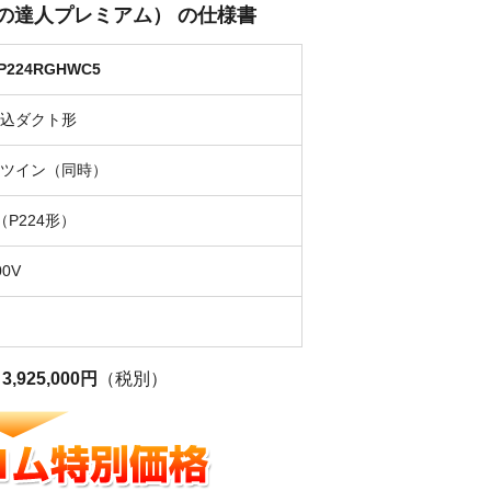
省エネの達人プレミアム） の仕様書
GP224RGHWC5
込ダクト形
ツイン（同時）
（P224形）
0V
格
3,925,000円
（税別）