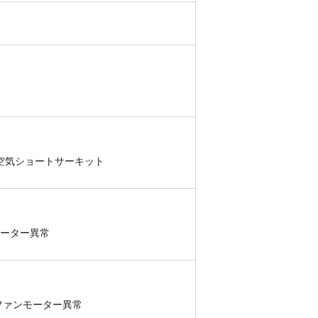
出空気ショートサーキット
バーター異常
ファンモーター異常