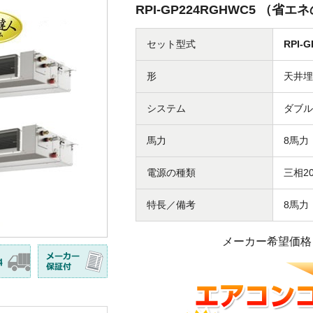
RPI-GP224RGHWC5 （
セット型式
RPI-
形
天井埋
システム
ダブル
馬力
8馬力
電源の種類
三相20
特長／備考
8馬力
メーカー希望価