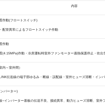
内容
置作動(フロートスイッチ)
・配管異常によるフロートスイッチ作動
置作動
置(4.15MPa)作動・冷房運転時室外ファンモーター過熱保護停止・吹
室内～室外間）
-LINK伝送線の端子部ゆるみ・断線・誤配線・室外ヒューズ溶断・イン
インバーター)
板~インバーター基板の伝送不良、接続異常、動力ヒューズ溶断、室外