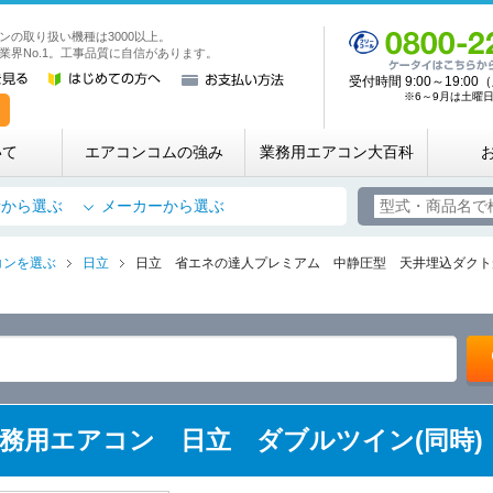
ンの取り扱い機種は3000以上。
業務用・店舗用エアコン専門店 エアコンコム
業界No.1。工事品質に自信があります。
受付時間 9:00～19:
※6～9月は土曜日も
いて
エアコンコムの強み
業務用エアコン大百科
所から選ぶ
メーカーから選ぶ
コンを選ぶ
日立
日立 省エネの達人プレミアム 中静圧型 天井埋込ダクト形
5 業務用エアコン 日立 ダブルツイン(同時)