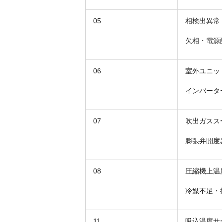
05
相検出異常
欠相・電源
06
室外ユニッ
インバータ
07
吹出ガスス
膨張弁開度
08
圧縮機上温
冷媒不足・
11
吸込温度サ