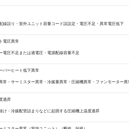
配線誤り・室外ユニット容量コード誤設定・電圧不足・異常電圧低下
折り返しのご連絡
お電話
ト電圧異常
(ご選択ください)
メール
ー電圧不足または過電圧・電源配線容量不足
ーパーヒート低下異常
送信する
異常・サーミスター異常・冷媒量異常・圧縮機異常・ファンモーター異
度過昇
抜け・冷媒配管詰まりなどに起因する圧縮機上温度過昇
ーミスター異常（室内ユニット）（断線、短絡）