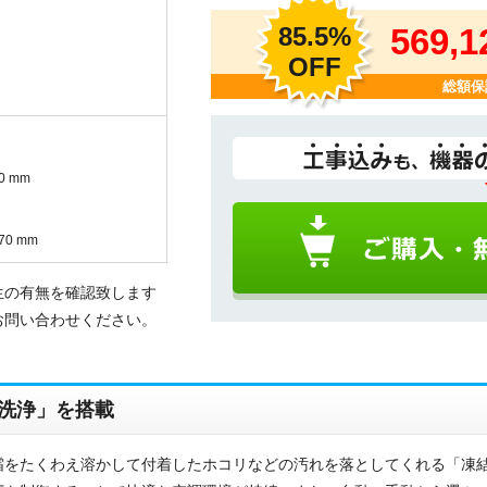
85.5%
569,
OFF
総額保
0 mm
70 mm
生の有無を確認致します
お問い合わせください。
洗浄」を搭載
霜をたくわえ溶かして付着したホコリなどの汚れを落としてくれる「凍