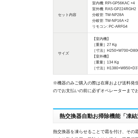
室内機: RPI-GP56KAC ×4
室外機: RAS-GP224RGH2
セット内容
分岐管: TW-NP28A
分岐管: TW-NP16A ×2
リモコン: PC-ARFG4
【室内機】
［重量］27 Kg
［寸法］H250×W700×D80
サイズ
【室外機】
［重量］134 Kg
［寸法］H1380×W950×D3
※機器のみご購入の際は在庫および送料発
のでお支払いの前に必ずオペレーターまで
熱交換器自動お掃除機能「凍結
熱交換器を凍らせることで霜を付け、その