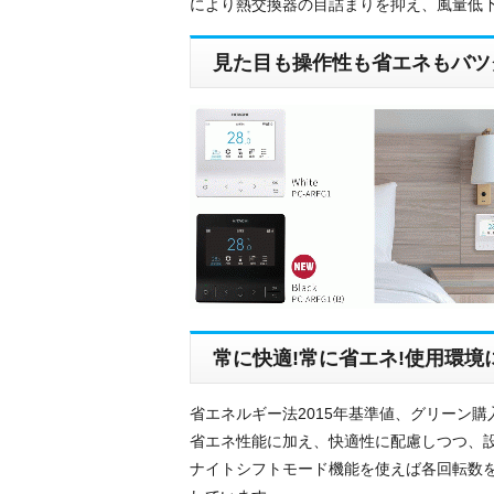
により熱交換器の目詰まりを抑え、風量低
見た目も操作性も省エネもバツ
常に快適!常に省エネ!使用環境
省エネルギー法2015年基準値、グリーン購
省エネ性能に加え、快適性に配慮しつつ、
ナイトシフトモード機能を使えば各回転数