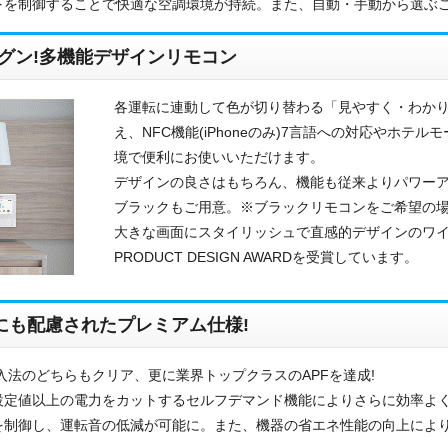
下を制御することで快適な空調環境が持続。また、自動・手動から選ぶ
グン!多機能デザインリモコン
各運転に連動して色が切り替わる「見やすく・わか
え、NFC機能(iPhoneのみ)7言語への対応やホ
境で便利にお使いいただけます。
デザインの良さはもちろん、機能も従来よりパワーア
ブラックもご用意。※ブラックリモコンをご希望の
大きな画面にスタイリッシュで直感的デザインのワイヤー
PRODUCT DESIGN AWARDを受賞しています。
お名前
電話番号
にも配慮されたプレミアム仕様!
メールアドレス
入法のどちらもクリア、更に業界トップクラスのAPFを達成!
設定値以上の電力をカットするセルフデマンド機能によりさらに効率よ
お問合せ内容
工事お見積り依頼
を制御し、運転音の低減が可能に。また、機器の省エネ性能の向上により
(ご選択ください)
機器お見積り依頼