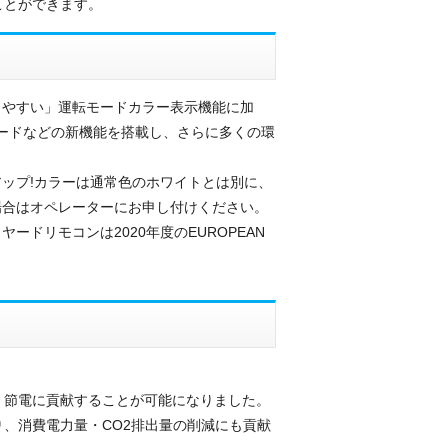
ことができます。
りやすい」運転モードカラー表示機能に加
テルモードなどの新機能を搭載し、さらに多くの環
ップ!カラーは通常色のホワイトとは別に、
場合はオペレーターにお申し付けください。
ドリモコンは2020年度のEUROPEAN
く節電に貢献することが可能になりました。
、消費電力量・CO2排出量の削減にも貢献