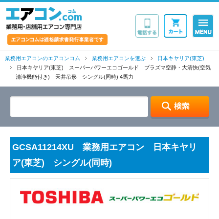
業務用・店舗用エア
業務用エアコンのエアコンコム
業務用エアコンを選ぶ
日本キヤリア(東芝)
日本キヤリア(東芝) スーパーパワーエコゴールド プラズマ空静・大清快(空気
清浄機能付き) 天井吊形 シングル(同時) 4馬力
GCSA11214XU 業務用エアコン 日本キヤリ
ア(東芝) シングル(同時)