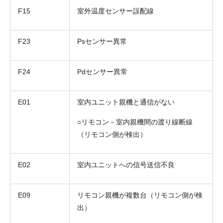
F15
室外温度センサー誤配線
F23
Psセンサー異常
F24
Pdセンサー異常
E01
室内ユニット親機と通信がない
○リモコン－室内親機間の渡り線断線
折り返しのご連絡
お電話
（リモコン側が検出）
(ご選択ください)
メール
E02
室内ユニットへの信号送信不良
送信する
E09
リモコン親機が複数台（リモコン側が検
出）