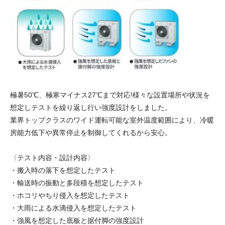
極暑50℃、極寒マイナス27℃まで対応!様々な設置場所や状況を
想定しテストを繰り返し行い強度設計をしました。
業界トップクラスのワイド運転可能な室外温度範囲により、冷暖
房能力低下や異常停止を制御してくれるから安心。
〈テスト内容・設計内容〉
・搬入時の落下を想定したテスト
・輸送時の振動と多段積を想定したテスト
・ホコリやちり侵入を想定したテスト
・大雨による水滴侵入を想定したテスト
・強風を想定した底板と据付脚の強度設計