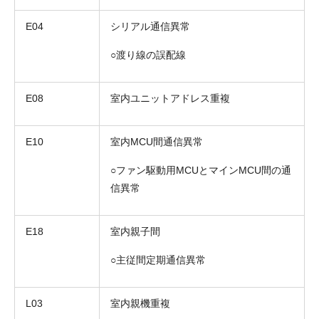
E04
シリアル通信異常
○渡り線の誤配線
E08
室内ユニットアドレス重複
E10
室内MCU間通信異常
○ファン駆動用MCUとマインMCU間の通
信異常
E18
室内親子間
○主従間定期通信異常
L03
室内親機重複