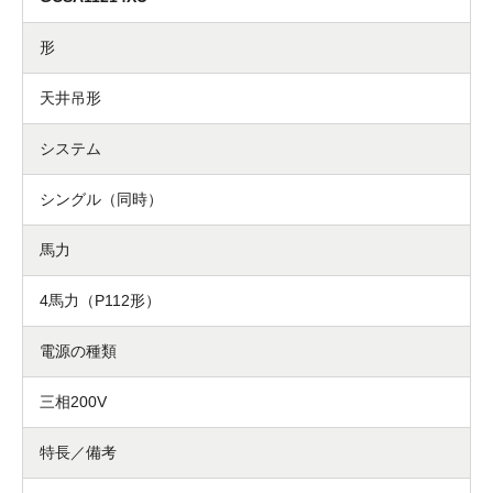
形
天井吊形
システム
シングル（同時）
馬力
4馬力（P112形）
電源の種類
三相200V
特長／備考