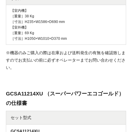
【室内機】
［重量］38 Kg
［寸法］H235×W1586×D690 mm
【室外機】
［重量］69 Kg
［寸法］H1050×W1010×D370 mm
※機器のみご購入の際は在庫および送料発生の有無を確認致しま
すのでお支払いの前に必ずオペレーターまでお問い合わせくださ
い。
GCSA11214XU （スーパーパワーエコゴールド）
の仕様書
セット型式
GCSA11214XU