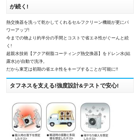
が続く!
熱交換器を洗って乾かしてくれるセルフクリーン機能が更にパ
ワーアップ!
今までの物より約半分の手間とコストで省エネ性がぐーんと続
く!
超親水技術【アクア樹脂コーティング熱交換器】をドレン水(結
露水)が自動で洗浄。
だから東芝は初期の省エネ性をキープすることが可能に!!
タフネスを支える!強度設計&テストで安心!