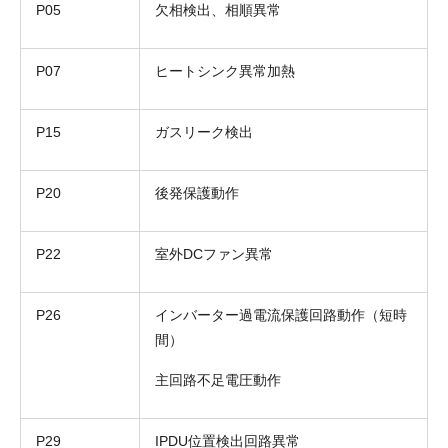
P05
欠相検出、相順異常
P07
ヒートシンク異常加熱
P15
ガスリーク検出
P20
後発保護動作
P22
室外DCファン異常
P26
インバーター過電流保護回路動作（短時
間）
主回路不足電圧動作
P29
IPDU位置検出回路異常