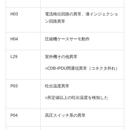
H03
電流検出回路の異常、液インジェクショ
ン回路異常
H04
圧縮機ケースサーモ動作
お名前
L29
室外機その他異常
電話番号
○CDB-IPDU間通信異常（コネクタ外れ）
メールアドレス
お問合せ内容
P03
吐出温度異常
工事お見積り依頼
(ご選択ください)
機器お見積り依頼
○所定値以上の吐出温度を検知した
ご相談
その他
P04
高圧スイッチ系の異常
メッセージ