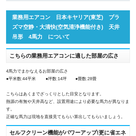
業務用エアコン 日本キヤリア(東芝) プラ
ズマ空静・大清快(空気清浄機能付き) 天井
吊形 4馬力 について
こちらの業務用エアコンに適した部屋の広さ
4馬力でまかなえるお部屋の広さ
●平米数:44平米 ●坪数:14坪 ●畳数:28畳
こちらはあくまでざっくりとした目安となります。
熱源の有無や天井高など、設置用途により必要な馬力が異なりま
す。
正確な馬力は現地を直接見てもらい算出してもらいましょう。
セルフクリーン機能がパワーアップ!更に省エネ