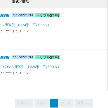
型式／商品
電話番号
SZRV224CM
トリプル(同時)
メールアドレス
EAS 床置形（P224形 三相200V）
お問合せ内容
工事お見積り依頼
ワイヤードリモコン
(ご選択ください)
機器お見積り依頼
ご相談
その他
SSRV224DM
トリプル(同時)
メッセージ
STAR ZEAS 床置形（P224形 三相200V）
ワイヤードリモコン
« 最初へ
< 前へ
1
次へ >
最後へ »