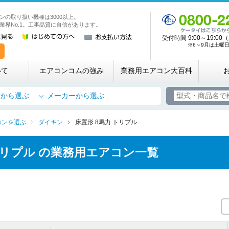
ンの取り扱い機種は3000以上。
業務用・店舗用エアコン専門店 エアコンコム
業界No.1。工事品質に自信があります。
受付時間 9:00～19:
※6～9月は土曜日も
いて
エアコンコムの強み
業務用エアコン大百科
所から選ぶ
メーカーから選ぶ
コンを選ぶ
ダイキン
床置形 8馬力 トリプル
トリプル の業務用エアコン一覧
お名前