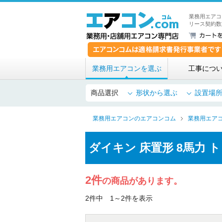
業務用エアコ
リース契約数
業務用エアコンを選ぶ
工事につ
商品選択
形状から選ぶ
設置場
業務用エアコンのエアコンコム
業務用エア
ダイキン 床置形 8馬力 
2件
の商品があります。
2件中 1～2件を表示