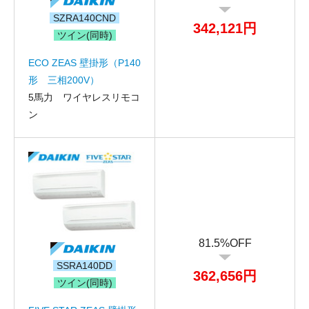
SZRA140CND
342,121円
ツイン(同時)
ECO ZEAS 壁掛形（P140
形 三相200V）
5馬力 ワイヤレスリモコ
ン
81.5%OFF
SSRA140DD
お名前
362,656円
ツイン(同時)
電話番号