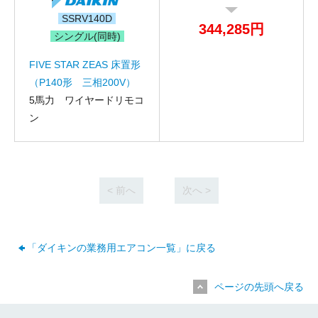
SSRV140D
344,285円
シングル(同時)
お名前
FIVE STAR ZEAS 床置形
電話番号
（P140形 三相200V）
5馬力 ワイヤードリモコ
メールアドレス
ン
お問合せ内容
工事お見積り依頼
(ご選択ください)
機器お見積り依頼
ご相談
< 前へ
次へ >
その他
メッセージ
「ダイキンの業務用エアコン一覧」に戻る
ページの先頭へ戻る