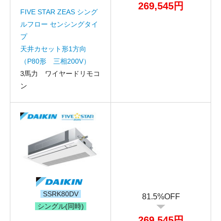
269,545円
メールアドレス
FIVE STAR ZEAS シング
ルフロー センシングタイ
お問合せ内容
工事お見積り依頼
プ
(ご選択ください)
天井カセット形1方向
機器お見積り依頼
（P80形 三相200V）
ご相談
3馬力 ワイヤードリモコ
その他
ン
メッセージ
SSRK80DV
81.5%OFF
シングル(同時)
269,545円