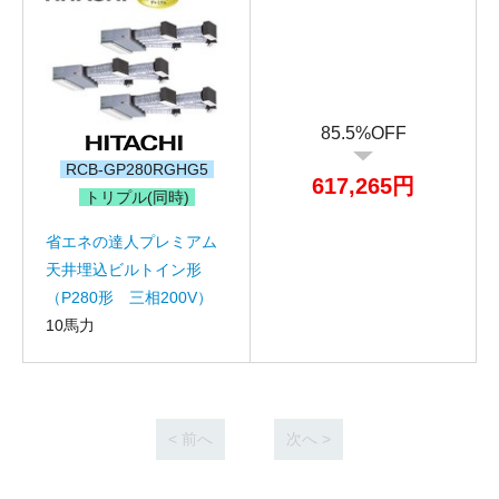
お名前
85.5%OFF
RCB-GP280RGHG5
電話番号
617,265円
トリプル(同時)
メールアドレス
省エネの達人プレミアム
天井埋込ビルトイン形
お問合せ内容
工事お見積り依頼
（P280形 三相200V）
(ご選択ください)
機器お見積り依頼
10馬力
ご相談
その他
メッセージ
< 前へ
次へ >