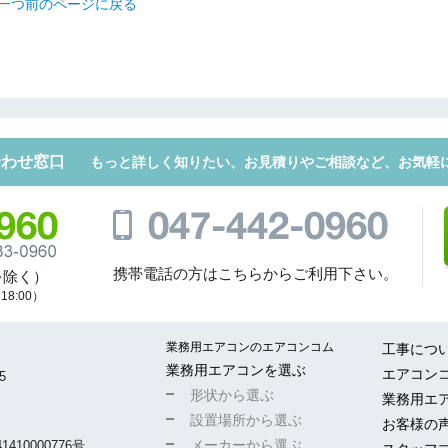
一つ前のページに戻る
折り返しのご連絡
お電話
(ご選択ください)
合わせ窓口
もっと詳しく知りたい、お見積りやご相談など、お気軽
メール
送信する
携帯電話の方はこちらからご利用下さい。
を除く）
8:00）
業務用エアコンのエアコンコム
工事につ
業務用エアコンを選ぶ
エアコン
5
形状から選ぶ
業務用エ
設置場所から選ぶ
お客様の
メーカーから選ぶ
10000776号