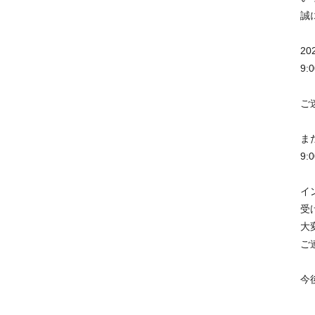
誠
2
9
ご
ま
9
イ
受
大
ご
今