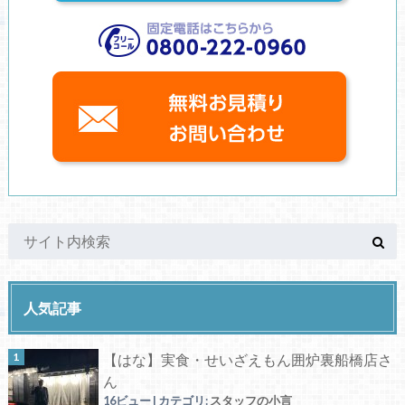
人気記事
【はな】実食・せいざえもん囲炉裏船橋店さ
ん
16ビュー
|
カテゴリ:
スタッフの小言