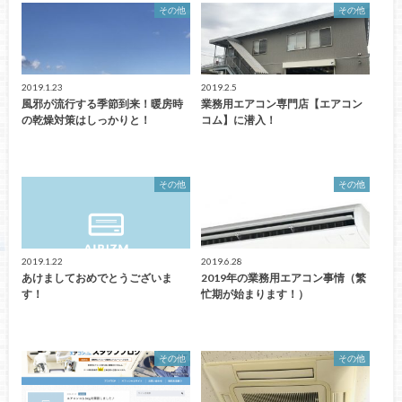
その他
その他
2019.1.23
2019.2.5
風邪が流行する季節到来！暖房時
業務用エアコン専門店【エアコン
の乾燥対策はしっかりと！
コム】に潜入！
その他
その他
2019.1.22
2019.6.28
あけましておめでとうございま
2019年の業務用エアコン事情（繁
す！
忙期が始まります！）
その他
その他