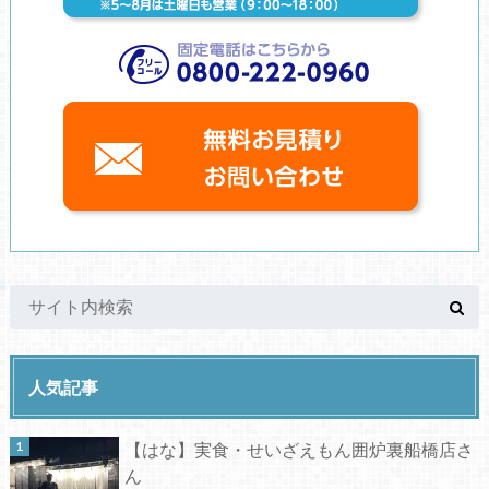
人気記事
【はな】実食・せいざえもん囲炉裏船橋店さ
ん