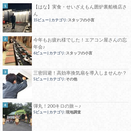
【はな】実食・せいざえもん囲炉裏船橋店さ
ん
15ビュー
|
カテゴリ:
スタッフの小言
今年もお疲れ様でした！エアコン屋さんの忘
年会♪
6ビュー
|
カテゴリ:
スタッフの小言
三密回避！高効率換気扇を導入しませんか？
5ビュー
|
カテゴリ:
その他
弾丸！200キロの旅～♪
5ビュー
|
カテゴリ:
現地調査