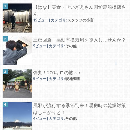
【はな】実食・せいざえもん囲炉裏船橋店さ
ん
15ビュー
|
カテゴリ:
スタッフの小言
三密回避！高効率換気扇を導入しませんか？
5ビュー
|
カテゴリ:
その他
弾丸！200キロの旅～♪
5ビュー
|
カテゴリ:
現地調査
風邪が流行する季節到来！暖房時の乾燥対策
はしっかりと！
4ビュー
|
カテゴリ:
その他