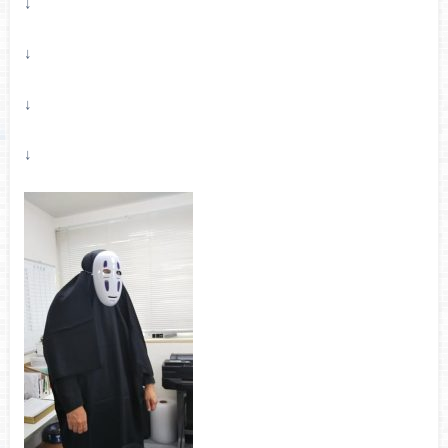
↓
↓
↓
↓