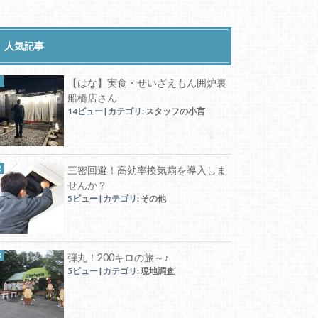
人気記事
【はな】実食・せいざえもん囲炉裏
船橋店さん
14ビュー
|
カテゴリ:
スタッフの小言
三密回避！高効率換気扇を導入しま
せんか？
5ビュー
|
カテゴリ:
その他
弾丸！200キロの旅～♪
5ビュー
|
カテゴリ:
現地調査