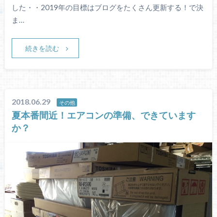
した・・2019年の目標はブログをたくさん更新する！で決
ま…
続きを読む
2018.06.29
その他
夏本番間近！エアコンの準備、できています
か？