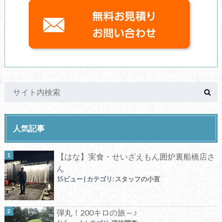
人気記事
【はな】実食・せいざえもん囲炉裏船橋店さ
ん
15ビュー
|
カテゴリ:
スタッフの小言
弾丸！200キロの旅～♪