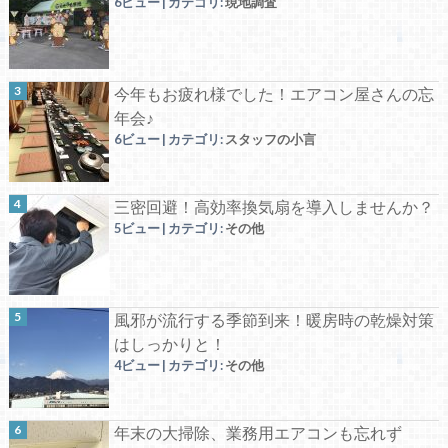
6ビュー
|
カテゴリ:
現地調査
今年もお疲れ様でした！エアコン屋さんの忘
年会♪
6ビュー
|
カテゴリ:
スタッフの小言
三密回避！高効率換気扇を導入しませんか？
5ビュー
|
カテゴリ:
その他
風邪が流行する季節到来！暖房時の乾燥対策
はしっかりと！
4ビュー
|
カテゴリ:
その他
年末の大掃除、業務用エアコンも忘れず