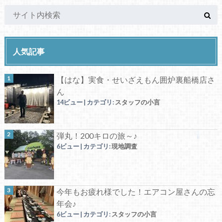
人気記事
【はな】実食・せいざえもん囲炉裏船橋店さ
ん
14ビュー
|
カテゴリ:
スタッフの小言
弾丸！200キロの旅～♪
6ビュー
|
カテゴリ:
現地調査
今年もお疲れ様でした！エアコン屋さんの忘
年会♪
6ビュー
|
カテゴリ:
スタッフの小言