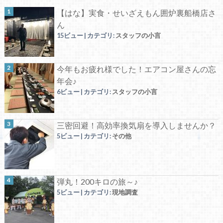
【はな】実食・せいざえもん囲炉裏船橋店さ
ん
15ビュー
|
カテゴリ:
スタッフの小言
今年もお疲れ様でした！エアコン屋さんの忘
年会♪
6ビュー
|
カテゴリ:
スタッフの小言
三密回避！高効率換気扇を導入しませんか？
5ビュー
|
カテゴリ:
その他
弾丸！200キロの旅～♪
5ビュー
|
カテゴリ:
現地調査