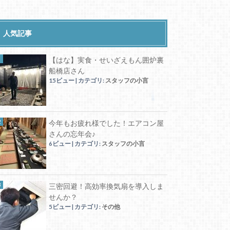
人気記事
【はな】実食・せいざえもん囲炉裏
船橋店さん
15ビュー
|
カテゴリ:
スタッフの小言
今年もお疲れ様でした！エアコン屋
さんの忘年会♪
6ビュー
|
カテゴリ:
スタッフの小言
三密回避！高効率換気扇を導入しま
せんか？
5ビュー
|
カテゴリ:
その他