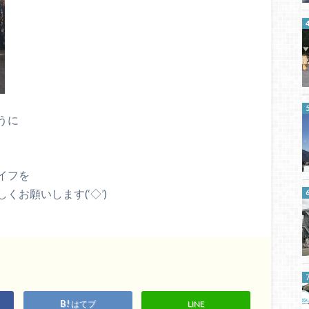
うに
イフを
お願いします(‘◇’)ゞ
はてブ
LINE