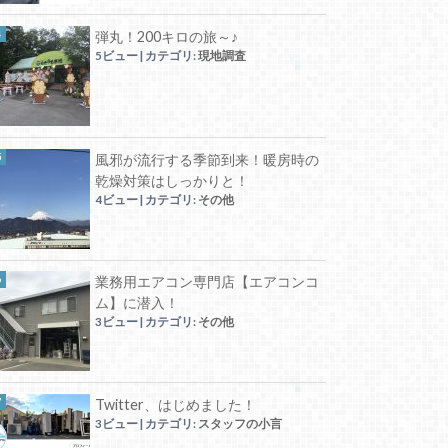
弾丸！200キロの旅～♪
5ビュー
|
カテゴリ:
現地調査
風邪が流行する季節到来！暖房時の
乾燥対策はしっかりと！
4ビュー
|
カテゴリ:
その他
業務用エアコン専門店【エアコンコ
ム】に潜入！
3ビュー
|
カテゴリ:
その他
Twitter、はじめました！
3ビュー
|
カテゴリ:
スタッフの小言