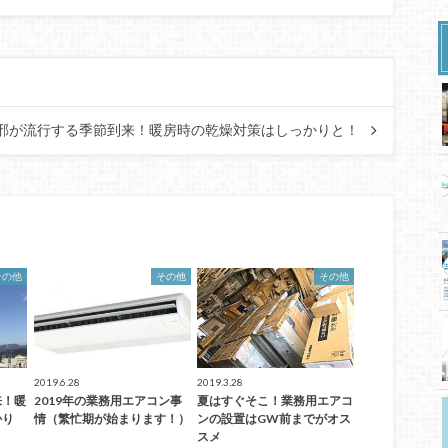
邪が流行する季節到来！暖房時の乾燥対策はしっかりと！
その他
その他
その他
2019.6.28
2019.3.28
来！暖
2019年の業務用エアコン事
夏はすぐそこ！業務用エアコ
かり
情（繁忙期が始まります！）
ンの設置はGW前までがオス
スメ