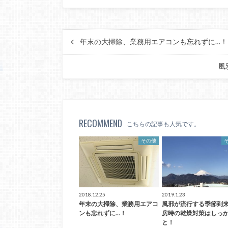
年末の大掃除、業務用エアコンも忘れずに…！
風
RECOMMEND
こちらの記事も人気です。
その他
2018.12.25
2019.1.23
年末の大掃除、業務用エアコ
風邪が流行する季節到
ンも忘れずに...！
房時の乾燥対策はしっ
と！