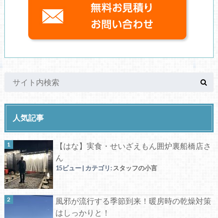
人気記事
【はな】実食・せいざえもん囲炉裏船橋店さ
ん
15ビュー
|
カテゴリ:
スタッフの小言
風邪が流行する季節到来！暖房時の乾燥対策
はしっかりと！